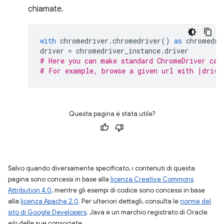
chiamate.
with
chromedriver
.
chromedriver
()
as
chromedri
driver
=
chromedriver_instance
.
driver
# Here you can make standard ChromeDriver cal
# For example, browse a given url with |drive
Questa pagina è stata utile?
Salvo quando diversamente specificato, i contenuti di questa
pagina sono concessi in base alla
licenza Creative Commons
Attribution 4.0
, mentre gli esempi di codice sono concessi in base
alla
licenza Apache 2.0
. Per ulteriori dettagli, consulta le
norme del
sito di Google Developers
. Java è un marchio registrato di Oracle
e/o delle sue consociate.