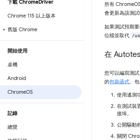
下載 Chrome
Driver
所有 Chrome
會更新為該測試映
Chrome 115 以上版本
如果測試預期要針
舊版 Chrome
位檔並取代
/us
開始使用
在 Autot
桌機
您可以編寫測試，使用
Android
的
包裝函式
。包
Chrome
OS
使用遙測功
在測試裝置 
記錄
接埠。
公開驅動程
總覽
關閉 Chr