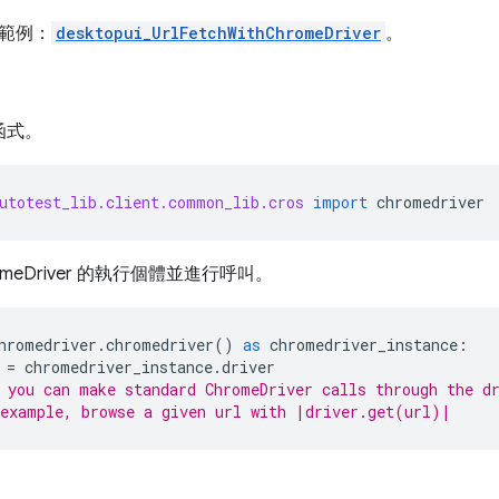
範例：
desktopui_UrlFetchWithChromeDriver
。
函式。
utotest_lib.client.common_lib.cros
import
chromedriver
omeDriver 的執行個體並進行呼叫。
hromedriver
.
chromedriver
()
as
chromedriver_instance
:
=
chromedriver_instance
.
driver
 you can make standard ChromeDriver calls through the d
example, browse a given url with |driver.get(url)|