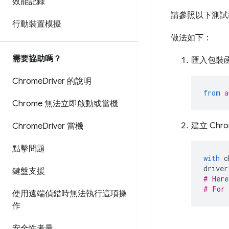
效能記錄
請參照以下測試
行動裝置模擬
做法如下：
需要協助嗎？
匯入包裝
Chrome
Driver 的說明
from
a
Chrome 無法立即啟動或當機
建立 Chr
Chrome
Driver 當機
點擊問題
with
c
driver
鍵盤支援
# Here
# For 
使用遠端偵錯時無法執行這項操
作
安全性考量