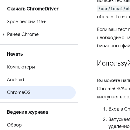
Во всех тесто
/usr/local/c
Скачать Chrome
Driver
образе. То ес
Хром версии 115+
Если ваш тест
Ранее Chrome
необходимо на
бинарного фай
Начать
Использу
Компьютеры
Android
Вы можете нап
ChromeOS/Aut
Chrome
OS
выступает в р
Вход в C
Ведение журнала
Запускае
Обзор
удаленно