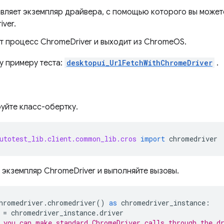
вляет экземпляр драйвера, с помощью которого вы может
ver.
т процесс ChromeDriver и выходит из ChromeOS.
у примеру теста:
desktopui_UrlFetchWithChromeDriver
.
уйте класс-обертку.
utotest_lib.client.common_lib.cros
import
chromedriver
 экземпляр ChromeDriver и выполняйте вызовы.
hromedriver
.
chromedriver
()
as
chromedriver_instance
:
=
chromedriver_instance
.
driver
 you can make standard ChromeDriver calls through the d