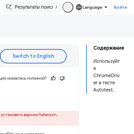
/
Войти
Содержание
Используйт
е
ChromeDriv
ия оказалась полезной?
er в тесте
Autotest.
установить версию Selenium,