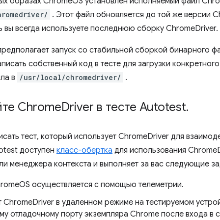
вых образах ChromeOS установлен исполняемый файл Chrom
hromedriver/
. Этот файл обновляется до той же версии Ch
ть вы всегда используете последнюю сборку ChromeDriver.
 предполагает запуск со стабильной сборкой бинарного фа
писать собственный код в тесте для загрузки конкретног
ла в
/usr/local/chromedriver/
.
йте Chrome
Driver в тесте Autotest
.
исать тест, который использует ChromeDriver для взаимод
otest доступен
класс-обертка
для использования ChromeDr
оли менеджера контекста и выполняет за вас следующие за
hromeOS осуществляется с помощью телеметрии.
т ChromeDriver в удаленном режиме на тестируемом устрой
му отладочному порту экземпляра Chrome после входа в с