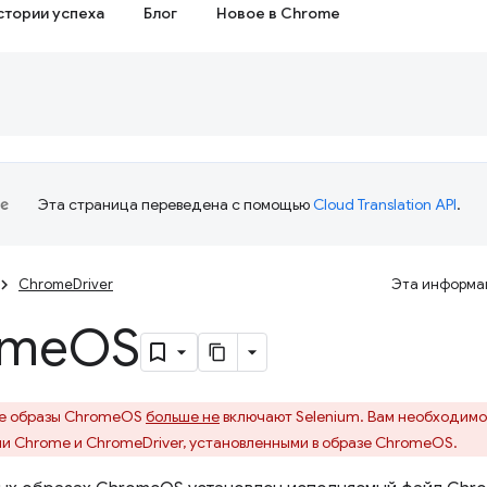
стории успеха
Блог
Новое в Chrome
Эта страница переведена с помощью
Cloud Translation API
.
ChromeDriver
Эта информац
ome
OS
ые образы ChromeOS
больше не
включают Selenium. Вам необходимо 
и Chrome и ChromeDriver, установленными в образе ChromeOS.