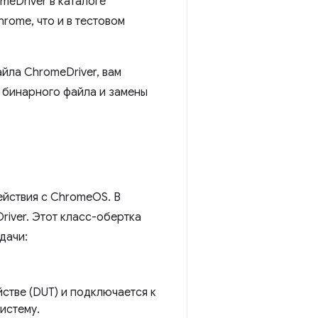
eDriver в каталоге
rome, что и в тестовом
йла ChromeDriver, вам
о бинарного файла и замены
ействия с ChromeOS. В
iver. Этот класс-обертка
дачи:
стве (DUT) и подключается к
истему.