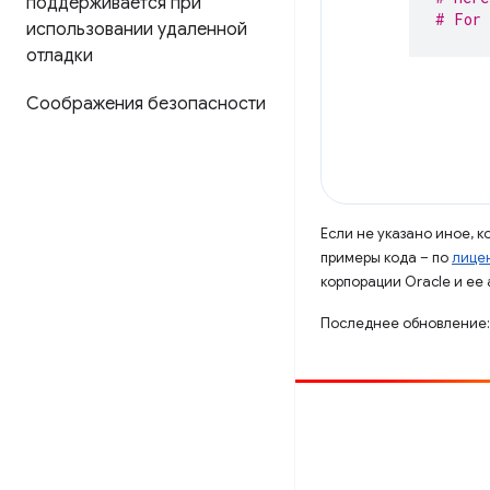
поддерживается при
# For 
использовании удаленной
отладки
Соображения безопасности
Если не указано иное, 
примеры кода – по
лицен
корпорации Oracle и ее
Последнее обновление:
Способствовать
Сообщить об ошибке