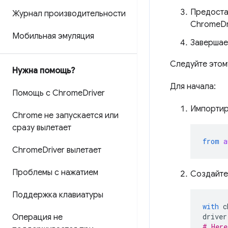
Предоста
Журнал производительности
ChromeDri
Мобильная эмуляция
Завершае
Следуйте этом
Нужна помощь?
Для начала:
Помощь с Chrome
Driver
Импортир
Chrome не запускается или
сразу вылетает
from
a
Chrome
Driver вылетает
Проблемы с нажатием
Создайте
Поддержка клавиатуры
with
c
driver
Операция не
# Here