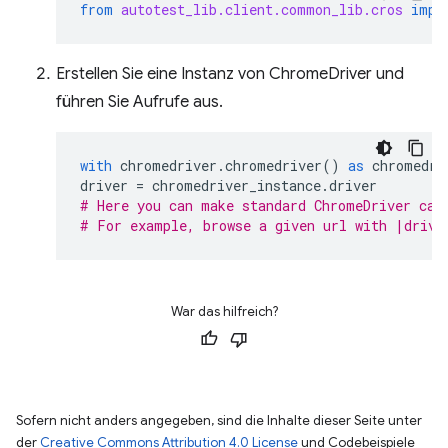
from
autotest_lib.client.common_lib.cros
impo
Erstellen Sie eine Instanz von ChromeDriver und
führen Sie Aufrufe aus.
with
chromedriver
.
chromedriver
()
as
chromedri
driver
=
chromedriver_instance
.
driver
# Here you can make standard ChromeDriver cal
# For example, browse a given url with |drive
War das hilfreich?
Sofern nicht anders angegeben, sind die Inhalte dieser Seite unter
der
Creative Commons Attribution 4.0 License
und Codebeispiele