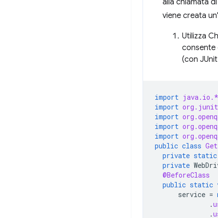
alla chiamata d
viene creata un
Utilizza C
consente 
(con JUnit
import
java.io.
import
org.juni
import
org.openq
import
org.openq
import
org.openq
public
class
Get
private
static
private
WebDri
@BeforeClass
public
static
service
=
.
u
.
u