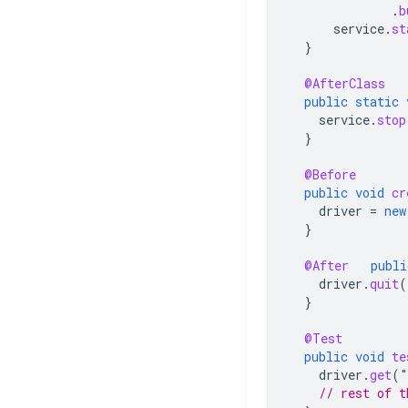
.
b
service
.
st
}
@AfterClass
public
static
service
.
stop
}
@Before
public
void
cr
driver
=
new
}
@After
publi
driver
.
quit
(
}
@Test
public
void
te
driver
.
get
(
"
// rest of t