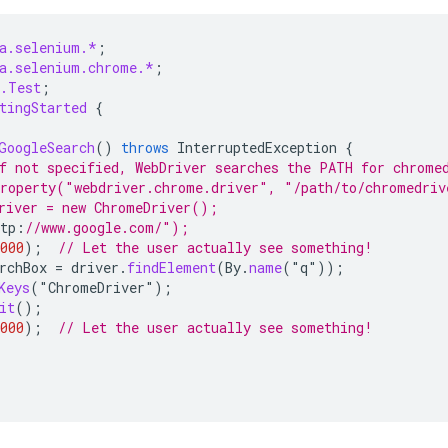
a.selenium.*
;
a.selenium.chrome.*
;
t.Test
;
tingStarted
{
GoogleSearch
()
throws
InterruptedException
{
f not specified, WebDriver searches the PATH for chrome
Property("webdriver.chrome.driver", "/path/to/chromedri
river = new ChromeDriver();
tp
:
//www.google.com/"); 
000
);
// Let the user actually see something!
rchBox
=
driver
.
findElement
(
By
.
name
(
"
q
"
));
Keys
(
"
ChromeDriver
"
);
it
();
000
);
// Let the user actually see something!
;