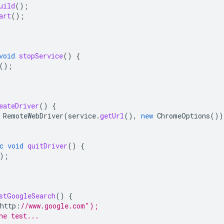
uild
();
art
();
void
stopService
()
{
();
eateDriver
()
{
RemoteWebDriver
(
service
.
getUrl
(),
new
ChromeOptions
())
c
void
quitDriver
()
{
);
stGoogleSearch
()
{
http
:
//www.google.com");
he test...