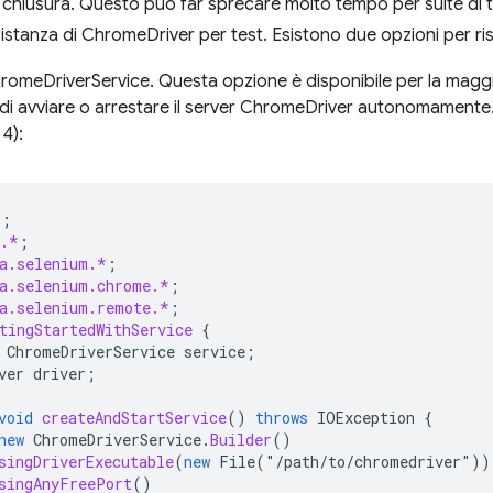
i chiusura. Questo può far sprecare molto tempo per suite di te
'istanza di ChromeDriver per test. Esistono due opzioni per r
hromeDriverService. Questa opzione è disponibile per la maggi
di avviare o arrestare il server ChromeDriver autonomamente.
 4):
*
;
t.*
;
a.selenium.*
;
a.selenium.chrome.*
;
a.selenium.remote.*
;
tingStartedWithService
{
ChromeDriverService
service
;
ver
driver
;
void
createAndStartService
()
throws
IOException
{
new
ChromeDriverService
.
Builder
()
singDriverExecutable
(
new
File
(
"
/
path
/
to
/
chromedriver
"
))
singAnyFreePort
()