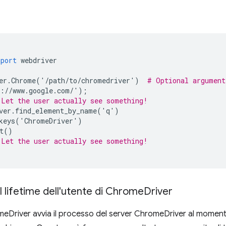
mport
webdriver
er
.
Chrome
(
'
/
path
/
to
/
chromedriver
'
)
# Optional argument
:
//
www
.
google
.
com
/
'
);
 Let the user actually see something!
ver
.
find_element_by_name
(
'
q
'
)
keys
(
'
ChromeDriver
'
)
t
()
 Let the user actually see something!
il lifetime dell'utente di Chrome
Driver
eDriver avvia il processo del server ChromeDriver al momento