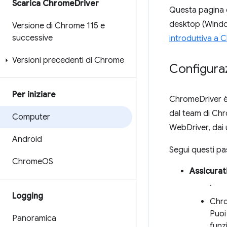
Scarica Chrome
Driver
Questa pagina d
desktop (Windo
Versione di Chrome 115 e
successive
introduttiva a
Versioni precedenti di Chrome
Configura
Per iniziare
ChromeDriver è 
dal team di Chr
Computer
WebDriver, dai 
Android
Segui questi pa
Chrome
OS
Assicurat
.
Logging
Chro
Puoi
Panoramica
funz