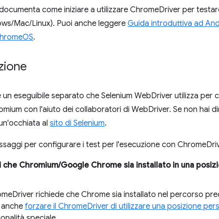
ocumenta come iniziare a utilizzare ChromeDriver per testare
ws/Mac/Linux). Puoi anche leggere
Guida introduttiva ad An
 ChromeOS
.
zione
un eseguibile separato che Selenium WebDriver utilizza per c
omium con l'aiuto dei collaboratori di WebDriver. Se non hai 
un'occhiata al
sito di Selenium
.
ssaggi per configurare i test per l'esecuzione con ChromeDriv
i che Chromium/Google Chrome sia installato in una posizi
meDriver richiede che Chrome sia installato nel percorso pred
 anche
forzare il ChromeDriver di utilizzare una posizione per
ionalità speciale.