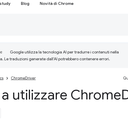
study
Blog
Novità di Chrome
Google utilizza la tecnologia AI per tradurre i contenuti nella
ta. Le traduzioni generate dall'AI potrebbero contenere errori.
cs
ChromeDriver
Qu
a a utilizzare Chrome
D