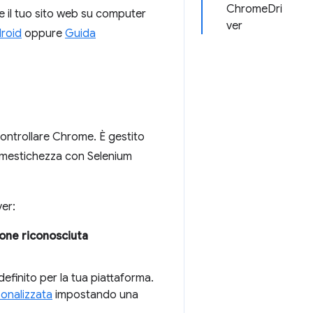
ChromeDri
 il tuo sito web su computer
ver
droid
oppure
Guida
ontrollare Chrome. È gestito
dimestichezza con Selenium
er:
one riconosciuta
efinito per la tua piattaforma.
sonalizzata
impostando una