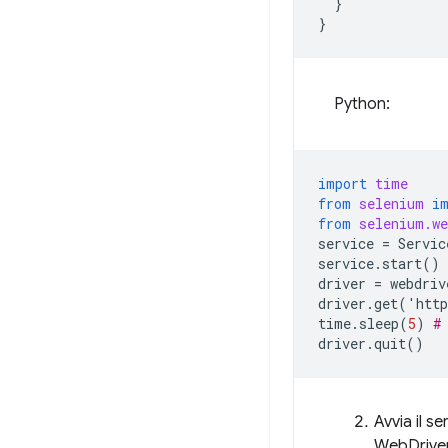
}
}
Python:
import
time
from
selenium
i
from
selenium.we
service
=
Servic
service
.
start
()
driver
=
webdriv
driver
.
get
(
'
http
time
.
sleep
(
5
)
#
driver
.
quit
()
Avvia il s
WebDriver