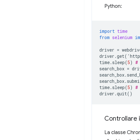
Python:
import
time
from
selenium
i
driver
=
webdriv
driver
.
get
(
'
http
time
.
sleep
(
5
)
#
search_box
=
dri
search_box
.
send_
search_box
.
submi
time
.
sleep
(
5
)
#
driver
.
quit
()
Controllare 
La classe Chrom