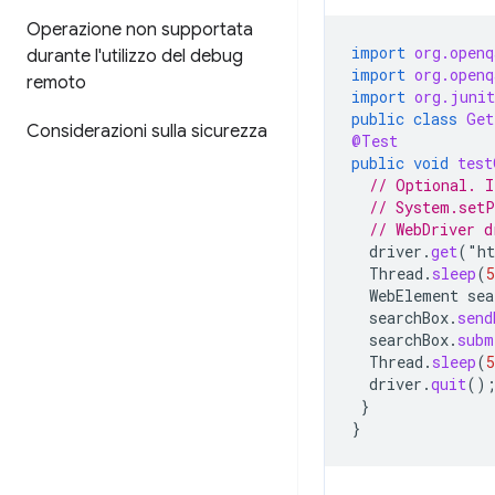
Operazione non supportata
import
org.openq
durante l'utilizzo del debug
import
org.openq
remoto
import
org.juni
public
class
Get
Considerazioni sulla sicurezza
@Test
public
void
test
// Optional. I
// System.set
// WebDriver d
driver
.
get
(
"
ht
Thread
.
sleep
(
5
WebElement
sea
searchBox
.
send
searchBox
.
subm
Thread
.
sleep
(
5
driver
.
quit
()
}
}