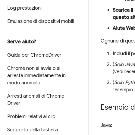
Log prestazioni
Scarica i
questo si
Emulazione di dispositivi mobili
Aiuta Web
Ognuno di quest
Serve aiuto?
Includi il
Guida per Chrome
Driver
(
Solo Java
Chrome non si avvia o si
(vedi l'es
arresta immediatamente in
(
Solo Pyt
modo anomalo
l'esempio 
Arresti anomali di Chrome
Driver
Esempio di
Problemi relativi ai clic
Java:
Supporto della tastiera