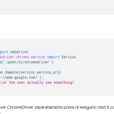
mport
webdriver
bdriver.chrome.service
import
Service
e
(
'
/
path
/
to
/
chromedriver
'
)
er
.
Remote
(
service
.
service_url
)
:
//
www
.
google
.
com
/
'
);
 Let the user actually see something!
erver ChromeDriver separatamente prima di eseguire i test e c
.