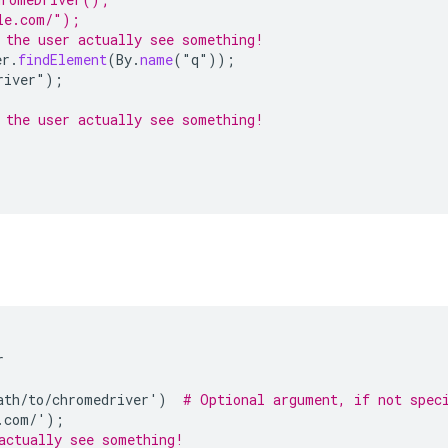
le.com/"); 
 the user actually see something!
er
.
findElement
(
By
.
name
(
"
q
"
));
river
"
);
 the user actually see something!
r
ath
/
to
/
chromedriver
'
)
# Optional argument, if not spec
.
com
/
'
);
actually see something!