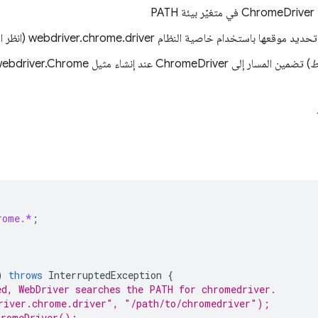
PA
حديد موقعها باستخدام خاصية النظام webdriver.chrome.driver (انظر النموذج أدناه)
) تضمين المسار إلى ChromeDriver عند إنشاء مثيل webdriver.Chrome (انظر النموذج أدناه)
rome.*
;
)
throws
InterruptedException
{
ed, WebDriver searches the PATH for chromedriver.
river.chrome.driver", "/path/to/chromedriver");
hromeDriver();