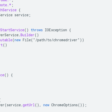
mote.*
;
thService
{
Service
service
;
dStartService
()
throws
IOException
{
verService
.
Builder
()
cutable
(
new
File
(
"
/
path
/
to
/
chromedriver
"
))
rt
()
ice
()
{
{
ver
(
service
.
getUrl
(),
new
ChromeOptions
());