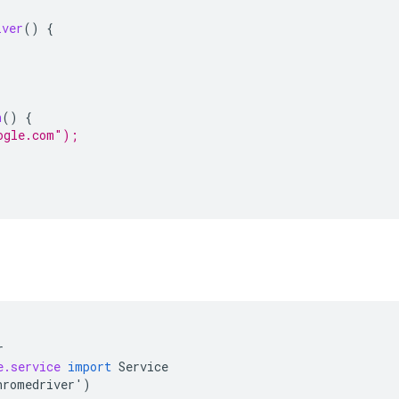
iver
()
{
h
()
{
ogle.com");
r
e.service
import
Service
hromedriver
'
)