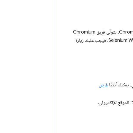
ChromeDriver هو ملف قابل للتنفيذ منفصل يستخدمه Selenium WebDriver للتحكّم في Chrome. يتولّى فريق Chromium
فرض
الموقع الإلكتروني.