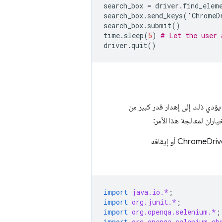
search_box
=
driver
.
find_elem
search_box
.
send_keys
(
'
ChromeD
search_box
.
submit
()
time
.
sleep
(
5
)
# Let the user 
driver
.
quit
()
 عند طلب الإنهاء. قد يؤدي ذلك إلى إهدار قدر كبير من
استخدِم ChromeDriverService. تتوفّر هذه الميزة لمعظم اللغات وتتيح لك بدء خادم ChromeDriver أو إيقافه
import
java.io.*
;
import
org.junit.*
;
import
org.openqa.selenium.*
;
import
org.openqa.selenium.ch