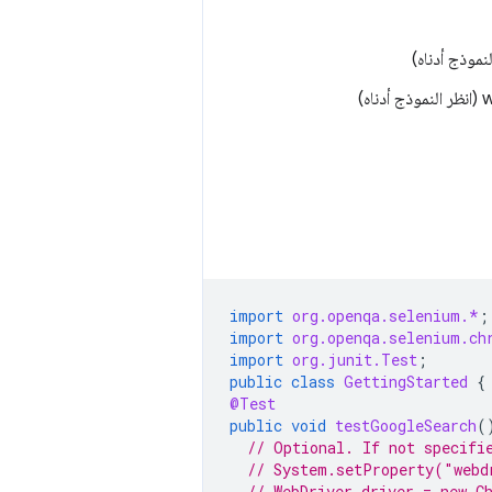
import
org.openqa.selenium.*
;
import
org.openqa.selenium.ch
import
org.junit.Test
;
public
class
GettingStarted
{
@Test
public
void
testGoogleSearch
(
// Optional. If not specifi
// System.setProperty("webd
// WebDriver driver = new C