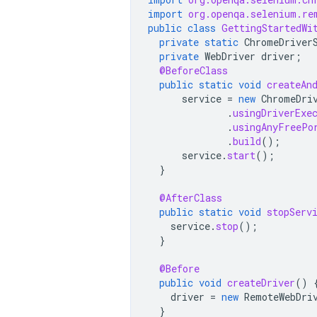
import
org.openqa.selenium.re
public
class
GettingStartedWi
private
static
ChromeDriver
private
WebDriver
driver
;
@BeforeClass
public
static
void
createAn
service
=
new
ChromeDri
.
usingDriverExe
.
usingAnyFreePo
.
build
();
service
.
start
();
}
@AfterClass
public
static
void
stopServ
service
.
stop
();
}
@Before
public
void
createDriver
()
driver
=
new
RemoteWebDri
}