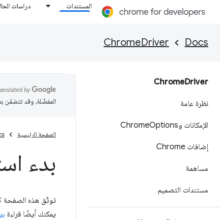
المستندات
دراسات الحال
ChromeDriver
Docs
Chrome
Driver
المفضّلة، وقد تتضمّن ب
نظرة عامة
الإمكانات وChrome
Options
الصفحة الرئيسية
cs
إضافات Chrome
بدء استخد
مساهمة
مستندات التصميم
يمكنك أيضًا قراءة
بدء