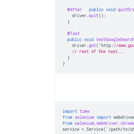
@After
public
void
quitDr
driver
.
quit
();
}
@Test
public
void
testGoogleSearc
driver
.
get
(
"
http
:
//www.go
// rest of the test...
}
}
import
time
from
selenium
import
webdrive
from
selenium.webdriver.chrom
service
=
Service
(
'
/
path
/
to
/
c