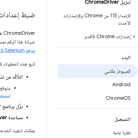
تنزيل Chrome
Driver
ضبط إعدادات 
الإصدار 115 من Chrome والإصدارات
الأحدث
إصدارات Chrome الأقدم
صيانة هذا الرقم بمساعدة المساهمون في WebDriver. إذا لم ت
موقع Selenium الإلكتروني
البدء
اتبع هذه الخطوات لإعداد 
كمبيوتر مكتبي
التأكُّد من تثبيت Chromium أو Google Chrome
Android
يتوقع ChromeDriver أن يكون Chrome مثبّتًا في الموقع التلقائي للنظام الأساسي. 
استخدام ChromeDriver لموق
Chrome
OS
نزِّل برنامج ChromeDriver الثنائي لنظامك الأساسي ضمن قسم
مساعدة WebDriver في العثور على ملف ChromeDriver التنفيذي الذي تم تنزيله
التسجيل
يمكنك تنفيذ الخدعة
نظرة عامة