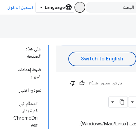
تسجيل الدخول
على هذه
الصفحة
ضبط إعدادات
الجهاز
هل كان المحتوى مفيدًا؟
نموذج اختبار
التحكّم في
فترة بقاء
ChromeDri
توثّق هذه الصفحة كيفية بدء استخدام ChromeDriver لاختبار موقعك الإلكتروني على سطح المكتب (Windows/Mac/Linux).
ver