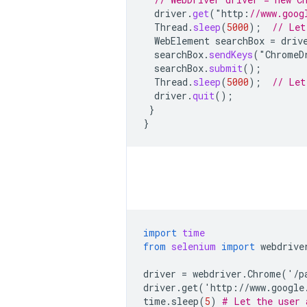
driver
.
get
(
"
http
:
//www.goog
Thread
.
sleep
(
5000
);
// Let
WebElement
searchBox
=
driv
searchBox
.
sendKeys
(
"
ChromeD
searchBox
.
submit
();
Thread
.
sleep
(
5000
);
// Let
driver
.
quit
();
}
}
import
time
from
selenium
import
webdrive
driver
=
webdriver
.
Chrome
(
'
/
p
driver
.
get
(
'
http
:
//
www
.
google
time
.
sleep
(
5
)
# Let the user 