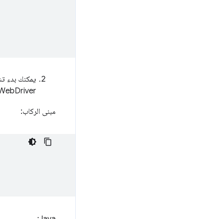
WebDriver.
مبنى الركاب: