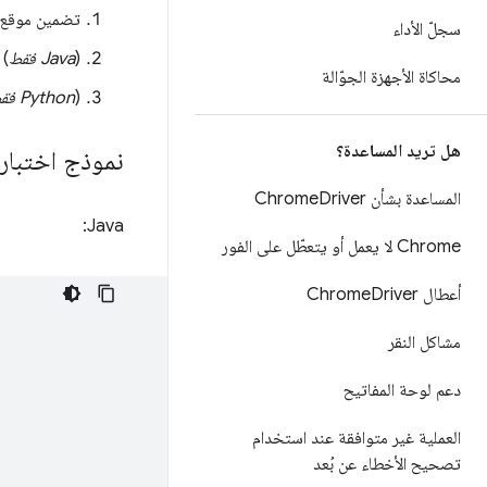
تضمين موقع ChromeDriver في متغيّر بيئة TH
سجلّ الأداء
(
Java فقط
) ت
محاكاة الأجهزة الجوّالة
(
Python فقط
هل تريد المساعدة؟
نموذج اختبار
المساعدة بشأن Chrome
Driver
Java:
Chrome لا يعمل أو يتعطّل على الفور
أعطال Chrome
Driver
مشاكل النقر
دعم لوحة المفاتيح
العملية غير متوافقة عند استخدام
تصحيح الأخطاء عن بُعد