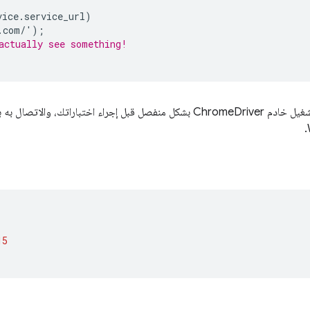
vice
.
service_url
)
.
com
/
'
);
actually see something!
15