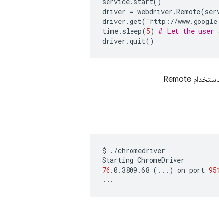
service
.
start
()
driver
=
webdriver
.
Remote
(
ser
driver
.
get
(
'
http
:
//
www
.
google
time
.
sleep
(
5
)
# Let the user 
driver
.
quit
()
يمكنك بدء تشغيل خادم ChromeDriver بشكل منفصل قبل إجراء اختباراتك، والاتصال به باستخدام Remote
$
./chromedriver

Starting
76
.0.3809.68
(
...
)
on
port
95