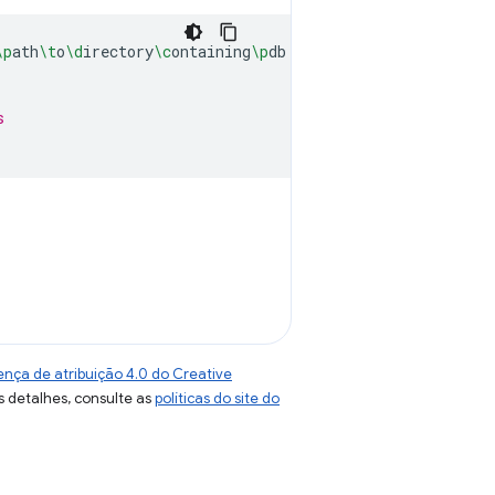
\p
ath
\t
o
\d
irectory
\c
ontaining
\p
db

s
ença de atribuição 4.0 do Creative
s detalhes, consulte as
políticas do site do