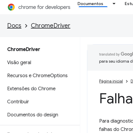
Documentos
Est
Docs
ChromeDriver
Chrome
Driver
para seu idioma d
Visão geral
Recursos e Chrome
Options
Página inicial
D
Extensões do Chrome
Falh
Contribuir
Documentos do design
Para diagnostic
falhas do Chro