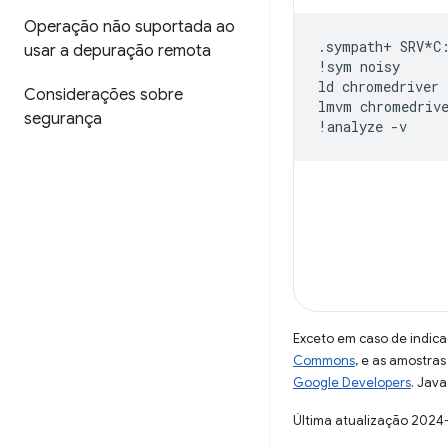
Operação não suportada ao
.sympath+
SRV*C
usar a depuração remota
!sym
noisy
ld
chromedriver
Considerações sobre
lmvm
chromedriv
segurança
!analyze
-v
Exceto em caso de indica
Commons
, e as amostra
Google Developers
. Java
Última atualização 2024