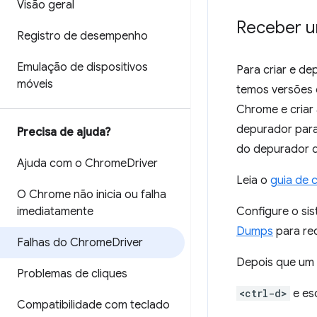
Visão geral
Receber u
Registro de desempenho
Emulação de dispositivos
Para criar e d
móveis
temos versões 
Chrome e criar
depurador para
Precisa de ajuda?
do depurador d
Ajuda com o Chrome
Driver
Leia o
guia de 
O Chrome não inicia ou falha
imediatamente
Configure o si
Dumps
para re
Falhas do Chrome
Driver
Depois que um 
Problemas de cliques
<ctrl-d>
e es
Compatibilidade com teclado