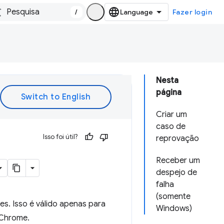
/
Fazer login
Nesta
página
Criar um
caso de
Isso foi útil?
reprovação
Receber um
despejo de
falha
(somente
es. Isso é válido apenas para
Windows)
 Chrome.