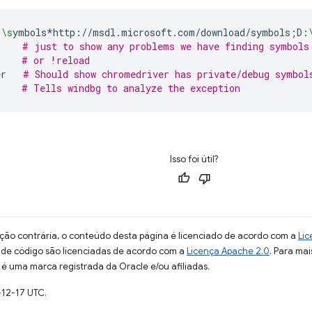
:
\s
ymbols*http://msdl.microsoft.com/download/symbols
;
D:
# just to show any problems we have finding symbols
# or !reload
er
# Should show chromedriver has private/debug symbol
# Tells windbg to analyze the exception
Isso foi útil?
ção contrária, o conteúdo desta página é licenciado de acordo com a
Lic
s de código são licenciadas de acordo com a
Licença Apache 2.0
. Para mai
 é uma marca registrada da Oracle e/ou afiliadas.
-12-17 UTC.