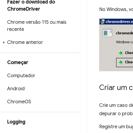
Fazer o download do
Chrome
Driver
No Windows, vo
Chrome versão 115 ou mais
recente
Chrome anterior
Começar
Computador
Criar um 
Android
Chrome
OS
Crie um caso d
depurar o prob
Logging
Registre um bu