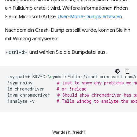
ein Fulldump erstellt wird. Weitere Informationen finden
Sie im Microsoft-Artikel
User-Mode-Dumps erfassen
.
Nachdem ein Crash-Dump erstellt wurde, können Sie ihn
mit WinDbg analysieren:
<ctrl-d>
und wählen Sie die Dumpdatei aus.
.sympath+
SRV*C:
\s
ymbols*http://msdl.microsoft.com/
!sym
noisy
# just to show any problems we h
ld
chromedriver
# or !reload
lmvm
chromedriver
# Should show chromedriver has p
!analyze
-v
# Tells windbg to analyze the ex
War das hilfreich?