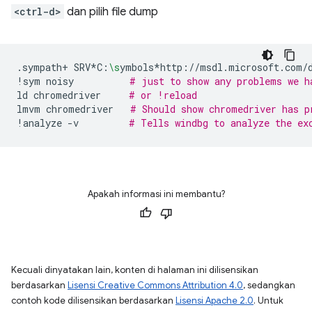
<ctrl-d>
dan pilih file dump
.sympath+
SRV*C:
\s
ymbols*http://msdl.microsoft.com/
!sym
noisy
# just to show any problems we h
ld
chromedriver
# or !reload
lmvm
chromedriver
# Should show chromedriver has p
!analyze
-v
# Tells windbg to analyze the ex
Apakah informasi ini membantu?
Kecuali dinyatakan lain, konten di halaman ini dilisensikan
berdasarkan
Lisensi Creative Commons Attribution 4.0
, sedangkan
contoh kode dilisensikan berdasarkan
Lisensi Apache 2.0
. Untuk