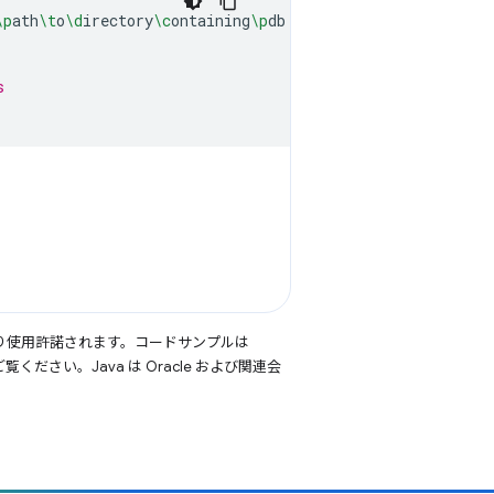
\p
ath
\t
o
\d
irectory
\c
ontaining
\p
db

s
り使用許諾されます。コードサンプルは
覧ください。Java は Oracle および関連会