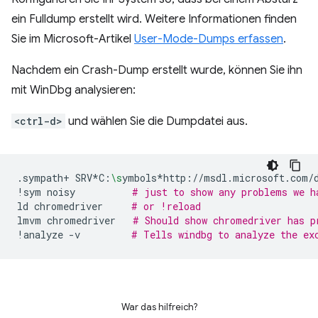
ein Fulldump erstellt wird. Weitere Informationen finden
Sie im Microsoft-Artikel
User-Mode-Dumps erfassen
.
Nachdem ein Crash-Dump erstellt wurde, können Sie ihn
mit WinDbg analysieren:
<ctrl-d>
und wählen Sie die Dumpdatei aus.
.sympath+
SRV*C:
\s
ymbols*http://msdl.microsoft.com/
!sym
noisy
# just to show any problems we h
ld
chromedriver
# or !reload
lmvm
chromedriver
# Should show chromedriver has p
!analyze
-v
# Tells windbg to analyze the ex
War das hilfreich?