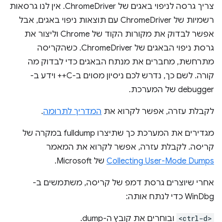
צריך גרסה לניפוי באגים של ChromeDriver. אין לנו גרסאות
רשמיות של ChromeDriver עם תוצאות ניפוי באגים, אבל
אפשר לבדוק את מקורות הקוד של Chrome וליצור את
גרסת ניפוי הבאגים של ChromeDriver. כשהקריסה
מתרחשת, מחברים את מנתח הבאגים כדי לבדוק מה
קורה. לשם כך, נדרש לכם ניסיון מסוים ב-C++ וידע ב-
debugger של המערכת.
לקבלת עזרה, אפשר לקרוא את
המדריך לתרומה
.
מגדירים את המערכת כך שתיצרו fulldump במקרה של
קריסה. לקבלת עזרה, אפשר לקרוא את המאמר
Collecting User-Mode Dumps
של Microsoft.
אחרי שיוצרים גרסת דמפ של קריסה, משתמשים ב-
WinDbg כדי לנתח אותה:
<ctrl-d>
ובוחרים את קובץ ה-dump.