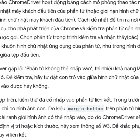
vào ChromeDriver hoạt động bằng cách mô phỏng thao tác n
 nhật máy khách đầu tiên của phần tử (hoặc giới hạn hình ch
hình chữ nhật máy khách đầu tiên). Cách dễ nhất để tìm ra n
cụ cho nhà phát triển của Chrome và kiểm tra phần tử cần nh
ược gọi. Chọn phần tử trong trình kiểm tra và nhận thấy(các
ỡ khuôn hình chữ nhật ứng dụng của phần tử, như trong hình 
iữa tệp đầu tiên.
r gặp lỗi "Phần tử không thể nhấp vào", thì nhiều khả năng l
 đó. Để kiểm tra, hãy tự đặt con trỏ vào giữa hình chữ nhật của
 vào được hay không.
p trên, kiểm thử đã cố nhấp vào phần tử liên kết. Trong trư
 chỉ có hình ảnh con. Do kiểu
margin-bottom
trên phần tử hì
oài ranh giới hình ảnh có thể nhấp vào, do đó ChromeDriver sẽ
 định vị trí hoặc kích thước, hãy xem thông số W3. Để khắc p
y vì liên kết.