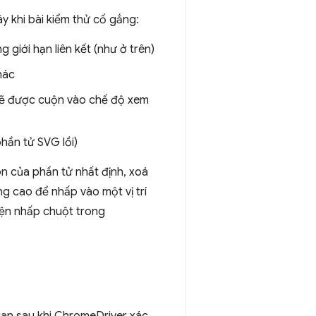
y khi bài kiểm thử cố gắng:
iới hạn liên kết (như ở trên)
hác
 sẽ được cuộn vào chế độ xem
hần tử SVG lồi)
n của phần tử nhất định, xoá
g cao để nhấp vào một vị trí
iện nhấp chuột trong