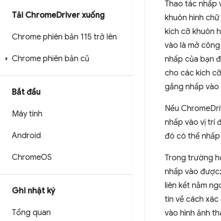
Thao tác nhấp 
Tải Chrome
Driver xuống
khuôn hình chữ
kích cỡ khuôn 
Chrome phiên bản 115 trở lên
vào là mở công 
Chrome phiên bản cũ
nhấp của bạn đ
cho các kích c
gắng nhấp vào g
Bắt đầu
Nếu ChromeDrive
Máy tính
nhấp vào vị trí
Android
đó có thể nhấp
Chrome
OS
Trong trường hợ
nhấp vào được;
liên kết nằm ng
Ghi nhật ký
tin về cách xác
Tổng quan
vào hình ảnh tha