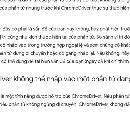
 thể xảy ra do vị trí của phần tử đã thay đổi một khoảng thời 
í của phần tử nhưng trước khi ChromeDriver thực sự thực hiện t
 đây có phải là vấn đề của bạn hay không, hãy phát hiện trườ
vị trí cũng như kích thước hiện tại của phần tử. So sánh vị trí đ
cố nhấp vào trong trường hợp ngoại lệ và xem chúng có khác
hần tử dừng di chuyển hoặc cố gắng nhấp lại. Nếu không, hãy
có thể dùng để tái hiện vấn đề của bạn (ngay cả khi chỉ thỉnh
iver không thể nhấp vào một phần tử đan
là một tính năng được hỗ trợ của ChromeDriver. Nếu phần tử 
. Nếu phần tử không ngừng di chuyển, ChromeDriver không đả