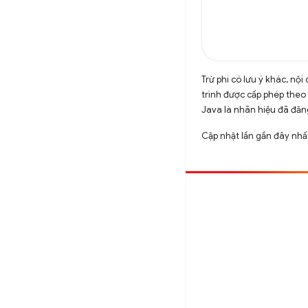
Trừ phi có lưu ý khác, n
trình được cấp phép theo
Java là nhãn hiệu đã đăng
Cập nhật lần gần đây nh
Đóng góp
Báo cáo lỗi
Xem các sự cố mở