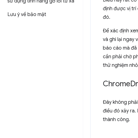
Điều này rất có
sử dụng tính năng gỡ lỗi từ xa
định được vị tr
Lưu ý về bảo mật
đó.
Để xác định xem
và ghi lại ngay 
báo cáo mà đã 
cần phải chờ p
thử nghiệm nhỏ 
Chrome
Dr
Đây không phải 
điều đó xảy ra
thành công.