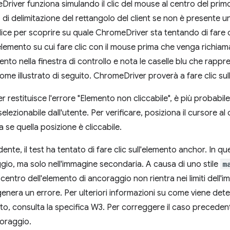
eDriver funziona simulando il clic del mouse al centro del primo
 di delimitazione del rettangolo del client se non è presente un 
ce per scoprire su quale ChromeDriver sta tentando di fare 
elemento su cui fare clic con il mouse prima che venga richiama
ento nella finestra di controllo e nota le caselle blu che rappres
ome illustrato di seguito. ChromeDriver proverà a fare clic sul
 restituisce l'errore "Elemento non cliccabile", è più probabil
elezionabile dall'utente. Per verificare, posiziona il cursore a
la se quella posizione è cliccabile.
nte, il test ha tentato di fare clic sull'elemento anchor. In q
aggio, ma solo nell'immagine secondaria. A causa di uno stile
m
l centro dell'elemento di ancoraggio non rientra nei limiti dell'i
nera un errore. Per ulteriori informazioni su come viene deter
, consulta la specifica W3. Per correggere il caso precedente,
coraggio.