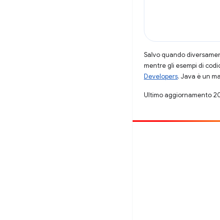
Salvo quando diversamente
mentre gli esempi di codi
Developers
. Java è un ma
Ultimo aggiornamento 2
Contribuisci
Segnala un bug
Visualizza i problemi aperti