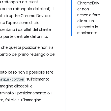
 rettangolo del client
ChromeDriv
primo rettangolo del client). Il
er non
riesce a fare
clic è aprire Chrome Devtools
clic su un
ta l'operazione di clic.
elemento in
entano i paralleli del cliente
movimento
la parte centrale del primo.
e che questa posizione non sia
l centro del primo rettangolo del
uesto caso non è possibile fare
argin-bottom
sull'elemento
mmagine cliccabili e
minato il posizionamento o il
 fai clic sull'immagine