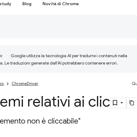
study
Blog
Novità di Chrome
Google utilizza la tecnologia AI per tradurre i contenuti nella
ta. Le traduzioni generate dall'AI potrebbero contenere errori.
cs
ChromeDriver
Qu
mi relativi ai clic
elemento non è cliccabile"