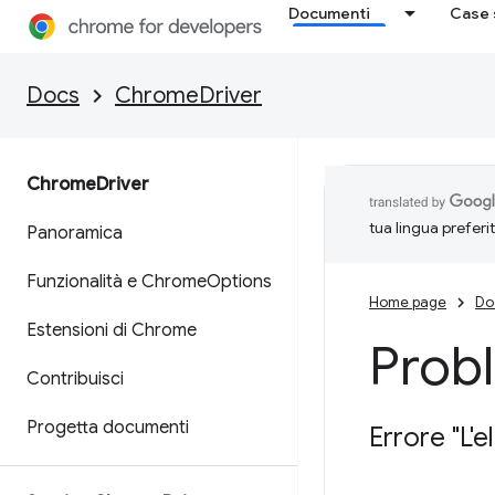
Documenti
Case 
Docs
ChromeDriver
Chrome
Driver
tua lingua preferi
Panoramica
Funzionalità e Chrome
Options
Home page
Do
Estensioni di Chrome
Proble
Contribuisci
Progetta documenti
Errore "L'