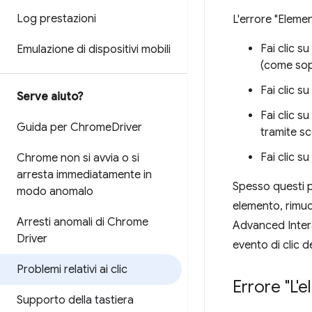
Log prestazioni
L'errore "Elemen
Fai clic s
Emulazione di dispositivi mobili
(come sop
Fai clic 
Serve aiuto?
Fai clic s
Guida per Chrome
Driver
tramite sc
Fai clic s
Chrome non si avvia o si
arresta immediatamente in
Spesso questi p
modo anomalo
elemento, rimu
Arresti anomali di Chrome
Advanced Interaz
Driver
evento di clic d
Problemi relativi ai clic
Errore "L'
Supporto della tastiera