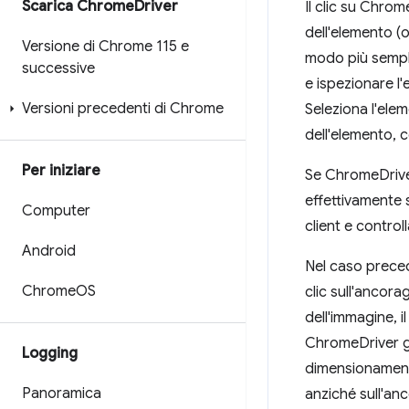
Scarica Chrome
Driver
Il clic su Chrom
dell'elemento (o
Versione di Chrome 115 e
modo più sempli
successive
e ispezionare l'
Versioni precedenti di Chrome
Seleziona l'elem
dell'elemento, c
Per iniziare
Se ChromeDriver
effettivamente s
Computer
client e control
Android
Nel caso precede
Chrome
OS
clic sull'ancor
dell'immagine, i
ChromeDriver ge
Logging
dimensionamento
Panoramica
anziché sull'an