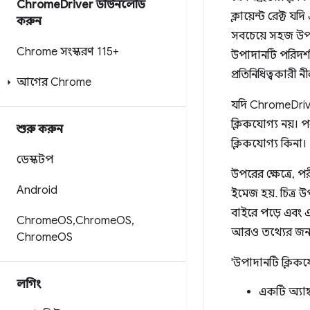
Chrome
Driver ডাউনলোড
ক্লায়েন্ট রেক্ট 
করুন
সবচেয়ে সহজ উপ
Chrome সংস্করণ 115+
উপাদানটি পরিদর্শন
প্রতিনিধিত্বকারী 
আগের Chrome
যদি ChromeDriver 
ক্লিকযোগ্য নয়। প
শুরু করুন
ক্লিকযোগ্য কিনা।
ডেস্কটপ
উপরের ক্ষেত্রে, পর
Android
ইমেজ হয়. চিত্র
বাইরে পড়ে এবং এ
Chrome
OS
,
Chrome
OS
,
আরও তথ্যের জন্য
Chrome
OS
'উপাদানটি ক্লিকযো
লগিং
একটি অ্যাঙ