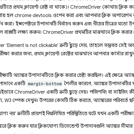
যদি এটিতে প্রথম ক্লায়েন্ট রেক্ট না থাকে)। ChromeDriver কোথায় ক্লিক 
ায় হল chrome devtools ওপেন করা এবং আপনার ক্লিক অপারেশন
 করা। ইন্সপেক্টরে উপাদানটি নির্বাচন করুন এবং নীচের চিত্রের মতো উপাদ
নীল বাক্সটি লক্ষ্য করুন। ChromeDriver প্রথমটির মাঝখানে ক্লিক করার 
'Element is not clickable' ত্রুটি ছুঁড়ে দেয়, তাহলে সম্ভবত সেই অবস্
রীক্ষা করার জন্য, প্রথম ক্লায়েন্ট রেক্টের মাঝখানে আপনার কার্সার রাখ
ীক্ষাটি অ্যাঙ্কর উপাদানটিতে ক্লিক করার চেষ্টা করছিল। এই ক্ষেত্রে অ্যাঙ্ক
 উপাদানে একটি
margin-bottom
শৈলীর কারণে, অ্যাঙ্কর উপাদানটির মা
ইভাবে ChromeDriver একটি ত্রুটি ছুড়ে দেয়। পজিশনিং বা সাইজিং কীভা
, W3 স্পেক দেখুন। উপরের কেসটি ঠিক করতে, অ্যাঙ্করের পরিবর্তে ছব
গ্য নয়' ত্রুটিটি প্রায়শই নিম্নলিখিত পরিস্থিতিতে ঘটে যখন একটি পরীক্ষা 
্করে ক্লিক করুন যার ক্লিকযোগ্য ডিসেন্ডেন্ট উপাদানগুলি অ্যাঙ্কর সীম