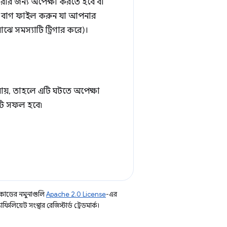
রার জন্য অপেক্ষা করতে হবে বা
কটি বাগ ফাইল করুন যা আপনার
ঝে সমস্যাটি ট্রিগার করে)।
৷
 যায়, তাহলে এটি ঘটতে অপেক্ষা
কটি সফল হবে৷
কোডের নমুনাগুলি
Apache 2.0 License
-এর
িয়েট সংস্থার রেজিস্টার্ড ট্রেডমার্ক।