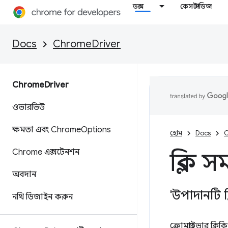
ডক্স
কেস স্টাডিজ
Docs
ChromeDriver
Chrome
Driver
ওভারভিউ
ক্ষমতা এবং Chrome
Options
হোম
Docs
C
Chrome এক্সটেনশন
ক্লিক স
অবদান
'উপাদানটি ক্ল
নথি ডিজাইন করুন
ক্রোমড্রাইভার ক্ল