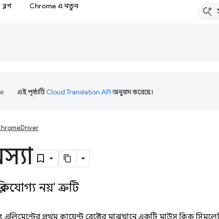
ব্লগ
Chrome এ নতুন
এই পৃষ্ঠাটি
Cloud Translation API
অনুবাদ করেছে।
hromeDriver
মস্যা
িকযোগ্য নয়' ত্রুটি
িকিং এলিমেন্টের প্রথম ক্লায়েন্ট রেক্টের মাঝখানে একটি মাউস ক্লিক সিম