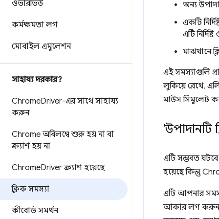
ওভারভিউ
অন্য উপাদা
একটি নির্দ
কর্মক্ষমতা লগ
এটি নির্দিষ
মোবাইল এমুলেশন
মাঝখানে ক্
এই সমস্যাগুলি প্
সাহায্য দরকার?
লুকিয়ে রেখে, এ
মাউস সিমুলেট করে
Chrome
Driver-এর সাথে সাহায্য
করুন
'উপাদানটি ক্ল
Chrome অবিলম্বে শুরু হয় না বা
ক্র্যাশ হয় না
এটি সম্ভবত ঘটবে
Chrome
Driver ক্র্যাশ হয়েছে
হয়েছে কিন্তু Ch
ক্লিক সমস্যা
এটি আপনার সমস্যা
আকার লগ করুন৷ C
কীবোর্ড সমর্থন