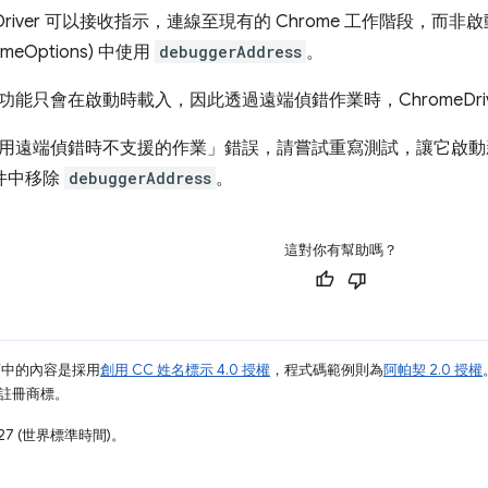
eDriver 可以接收指示，連線至現有的 Chrome 工作階段，
meOptions) 中使用
debuggerAddress
。
能只會在啟動時載入，因此透過遠端偵錯作業時，ChromeDri
用遠端偵錯時不支援的作業」錯誤，請嘗試重寫測試，讓它啟動新的
s 物件中移除
debuggerAddress
。
這對你有幫助嗎？
面中的內容是採用
創用 CC 姓名標示 4.0 授權
，程式碼範例則為
阿帕契 2.0 授權
業的註冊商標。
27 (世界標準時間)。