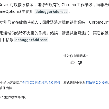
eDriver 可以接收指示，連線至現有的 Chrome 工作階段，
meOptions) 中使用
debuggerAddress
。
能只會在啟動時載入，因此透過遠端偵錯作業時，ChromeDri
用遠端偵錯時不支援的作業」錯誤，請嘗試重寫測試，讓它啟動新的
s 物件中移除
debuggerAddress
。
這對你有幫助嗎？
面中的內容是採用
創用 CC 姓名標示 4.0 授權
，程式碼範例則為
阿帕契 2.0 授權
業的註冊商標。
27 (世界標準時間)。