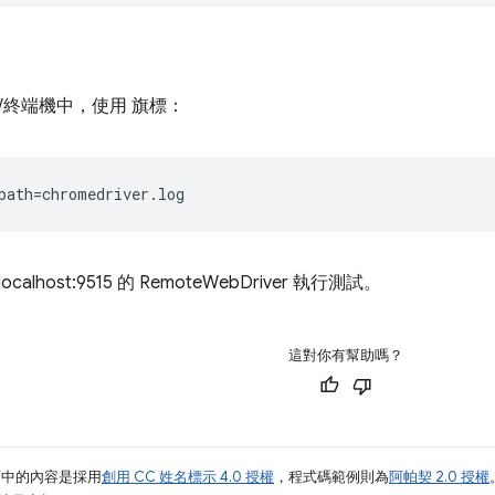
/終端機中，使用 旗標：
localhost:9515 的 RemoteWebDriver 執行測試。
這對你有幫助嗎？
面中的內容是採用
創用 CC 姓名標示 4.0 授權
，程式碼範例則為
阿帕契 2.0 授權