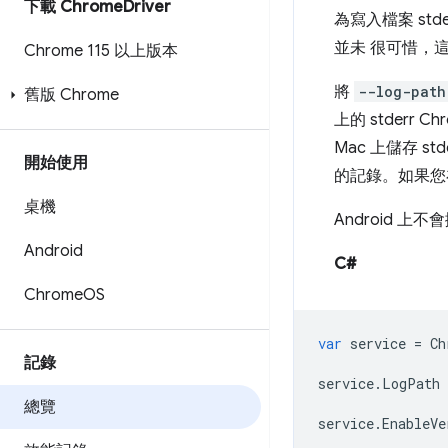
下載 Chrome
Driver
為寫入檔案 std
並未 很可惜，
Chrome 115 以上版本
將
--log-path
舊版 Chrome
上的 stderr C
Mac 上儲存 
開始使用
的記錄。如果您在 C
桌機
Android 上不
Android
C#
Chrome
OS
var
service
=
Ch
記錄
service
.
LogPath
總覽
service
.
EnableVe