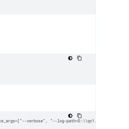
;
ce_args
=
[
"
--
verbose
"
,
 "
--
log
-
path
=
D
:
\\
qc1
.
log
"
])