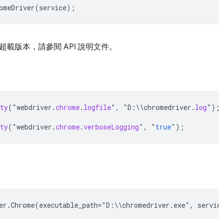
omeDriver
(
service
);
載版本，請參閱 API 說明文件。
ty
(
"
webdriver
.
chrome
.
logfile
"
,
"
D
:
\\
chromedriver
.
log
"
)
ty
(
"
webdriver
.
chrome
.
verboseLogging
"
,
"
true
"
);
er
.
Chrome
(
executable_path
=
"
D
:
\\
chromedriver
.
exe
"
,
servi