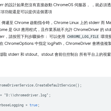
err 的設計如果您沒有直接啟動 ChromeOS 伺服器， ，就必須透
這項功能還是可以提供這個選項
傳遞至 Chrome 啟動指令時，Chrome Linux 上的 stderr 
hrome 是 GUI 應用程式，且作業系統不允許 ChromeDriver 的 st
stderr，請按照下列步驟操作： 可以使用
CHROME_LOG_FILE
環境變
hromeOptions 中指定 logPath，ChromeDriver 會將值
會擷取 stderr 和 stdout。stdout 會前往控制台 所有平台上的
romeDriverService
.
CreateDefaultService
();
=
"
D
:
\\
chromedriver
.
log
"
;
rboseLogging
=
true
;