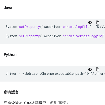
Java
System
.
setProperty
(
"
webdriver
.
chrome
.
logfile
"
,
"
D
:
\\
System
.
setProperty
(
"
webdriver
.
chrome
.
verboseLogging
"
Python
driver
=
webdriver
.
Chrome
(
executable_path
=
"
D
:
\\
chrom
所有語言
在命令提示字元/終端機中，使用 旗標：