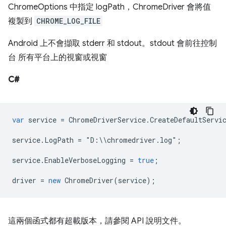
ChromeOptions 中指定 logPath，ChromeDriver 會將值
複製到
CHROME_LOG_FILE
Android 上不會擷取 stderr 和 stdout。stdout 會前往控制
台 所有平台上的視窗或視窗
C#
var
service
=
ChromeDriverService
.
CreateDefaultServi
service
.
LogPath
=
"
D
:
\\
chromedriver
.
log
"
;
service
.
EnableVerboseLogging
=
true
;
driver
=
new
ChromeDriver
(
service
);
這兩個函式都有超載版本，請參閱 API 說明文件。