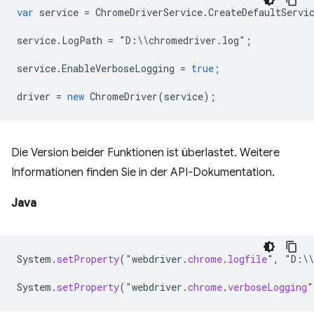
var
service
=
ChromeDriverService
.
CreateDefaultServi
service
.
LogPath
=
"
D
:
\\
chromedriver
.
log
"
;
service
.
EnableVerboseLogging
=
true
;
driver
=
new
ChromeDriver
(
service
);
Die Version beider Funktionen ist überlastet. Weitere
Informationen finden Sie in der API-Dokumentation.
Java
System
.
setProperty
(
"
webdriver
.
chrome
.
logfile
"
,
"
D
:
\\
System
.
setProperty
(
"
webdriver
.
chrome
.
verboseLogging
"