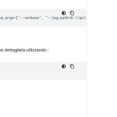
ce_args
=
[
"
--
verbose
"
,
 "
--
log
-
path
=
D
:
\\
qc1
.
log
"
])
 dettagliata utilizzando :