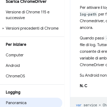
Scarica Chrome
Driver
Per attivare il
Versione di Chrome 115 e
log-path
per f
successive
Chromedriver, de
ancora.
Versioni precedenti di Chrome
Quando passi
Per iniziare
file di log. Tu
consente di ere
Computer
variabile di am
ChromeDriver co
Android
Su Android non 
Chrome
OS
N. C
Logging
Panoramica
var
service
=
Ch