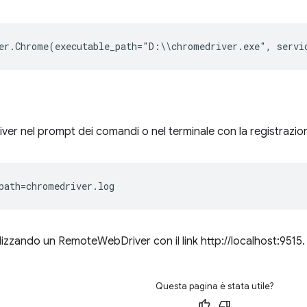
er
.
Chrome
(
executable_path
=
"
D
:
\\
chromedriver
.
exe
"
,
servi
ver nel prompt dei comandi o nel terminale con la registrazione
tilizzando un RemoteWebDriver con il link http://localhost:9515.
Questa pagina è stata utile?