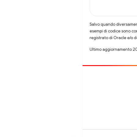
Salvo quando diversamente
esempi di codice sono con
registrato di Oracle e/o d
Ultimo aggiornamento 2
Contribuisci
Segnala un bug
Visualizza i problemi aperti