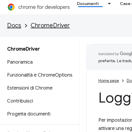
Documenti
Case 
Docs
ChromeDriver
Chrome
Driver
preferita. Le trad
Panoramica
Funzionalità e Chrome
Options
Home page
Do
Estensioni di Chrome
Logg
Contribuisci
Progetta documenti
Per impostazione
attivare una reg