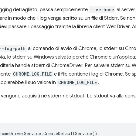
 logging dettagliato, passa semplicemente
--verbose
al serve
are in modo che il log venga scritto su un file di Stderr. Se non 
vi passare il passaggio tramite la libreria client WebDriver. 
--log-path
al comando di avvio di Chrome, lo stderr su Chro
ttavia, lo stderr su Windows salvato perché Chrome è un'applica
ditarla handle stderr di ChromeDriver. Per salvare stderr su 
biente
CHROME_LOG_FILE
e il file contiene i log di Chrome. Se
pierebbe il suo valore in
CHROME_LOG_FILE
.
vengono acquisiti né stderr né stdout. Lo stdout va alla conso
romeDriverService
.
CreateDefaultService
();