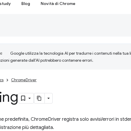
study
Blog
Novità di Chrome
Google utilizza la tecnologia AI per tradurre i contenuti nella tua 
uzioni generate dall'AI potrebbero contenere errori.
cs
ChromeDriver
ing
 predefinita, ChromeDriver registra solo avvisi/errori in stder
istrazione più dettagliata.