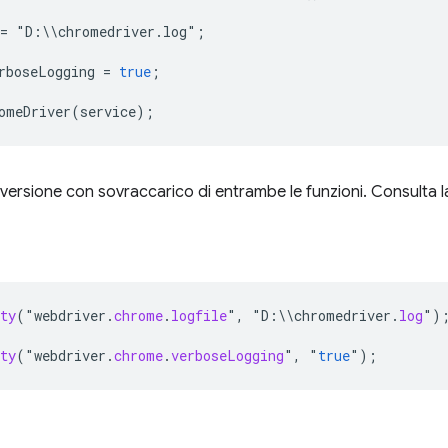
=
"
D
:
\\
chromedriver
.
log
"
;
rboseLogging
=
true
;
omeDriver
(
service
);
versione con sovraccarico di entrambe le funzioni. Consulta l
ty
(
"
webdriver
.
chrome
.
logfile
"
,
"
D
:
\\
chromedriver
.
log
"
)
ty
(
"
webdriver
.
chrome
.
verboseLogging
"
,
"
true
"
);