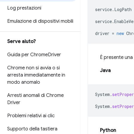
Log prestazioni
service
.
LogPath
Emulazione di dispositivi mobili
service
.
EnableVe
driver
=
new
Chr
Serve aiuto?
Guida per Chrome
Driver
È presente una 
Chrome non si avvia o si
Java
arresta immediatamente in
modo anomalo
System
.
setProper
Arresti anomali di Chrome
Driver
System
.
setProper
Problemi relativi ai clic
Supporto della tastiera
Python