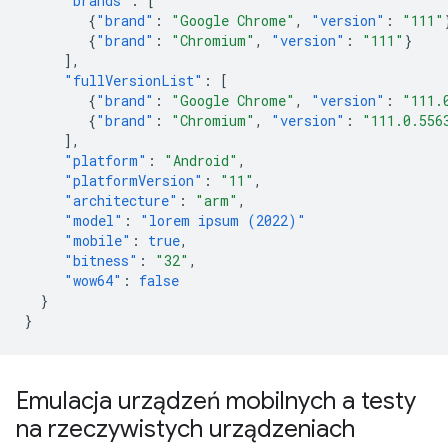
"brands"
:
[
{
"brand"
:
"Google Chrome"
,
"version"
:
"111"
{
"brand"
:
"Chromium"
,
"version"
:
"111"
}
],
"fullVersionList"
:
[
{
"brand"
:
"Google Chrome"
,
"version"
:
"111.
{
"brand"
:
"Chromium"
,
"version"
:
"111.0.556
],
"platform"
:
"Android"
,
"platformVersion"
:
"11"
,
"architecture"
:
"arm"
,
"model"
:
"lorem ipsum (2022)"
"mobile"
:
true
,
"bitness"
:
"32"
,
"wow64"
:
false
}
}
Emulacja urządzeń mobilnych a testy
na rzeczywistych urządzeniach