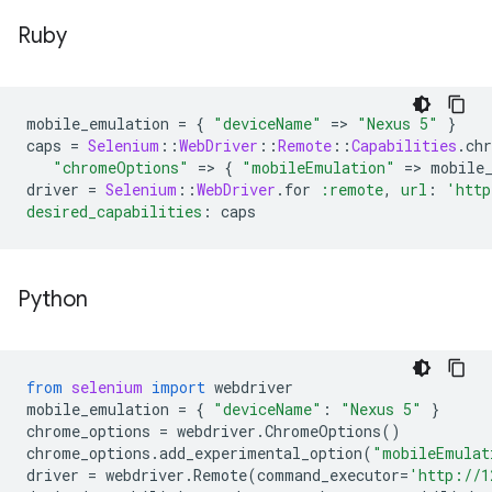
Ruby
mobile_emulation
=
{
"deviceName"
=
>
"Nexus 5"
}
caps
=
Selenium
::
WebDriver
::
Remote
::
Capabilities
.
ch
"chromeOptions"
=
>
{
"mobileEmulation"
=
>
mobile
driver
=
Selenium
::
WebDriver
.
for
:remote
,
url
:
'http
desired_capabilities
:
caps
Python
from
selenium
import
webdriver
mobile_emulation
=
{
"deviceName"
:
"Nexus 5"
}
chrome_options
=
webdriver
.
ChromeOptions
()
chrome_options
.
add_experimental_option
(
"mobileEmulat
driver
=
webdriver
.
Remote
(
command_executor
=
'http://1