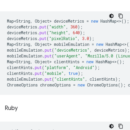
Map<String
,
Object
>
deviceMetrics
=
new
HashMap
<>
();
deviceMetrics
.
put
(
"width"
,
360
);
deviceMetrics
.
put
(
"height"
,
640
);
deviceMetrics
.
put
(
"pixelRatio"
,
3.0
);
Map<String
,
Object
>
mobileEmulation
=
new
HashMap
<>
(
mobileEmulation
.
put
(
"deviceMetrics"
,
deviceMetrics
);
mobileEmulation
.
put
(
"userAgent"
,
"Mozilla/5.0 (Linux
Map<String
,
Object
>
clientHints
=
new
HashMap
<>
();
clientHints
.
put
(
"platform"
,
"Android"
);
clientHints
.
put
(
"mobile"
,
true
);
mobileEmulation
.
put
(
"clientHints"
,
clientHints
);
ChromeOptions
chromeOptions
=
new
ChromeOptions
();
Ruby