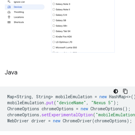
Java
Map<String
,
String
>
mobileEmulation
=
new
HashMap
<>
(
mobileEmulation
.
put
(
"deviceName"
,
"Nexus 5"
);
ChromeOptions
chromeOptions
=
new
ChromeOptions
();
chromeOptions
.
setExperimentalOption
(
"mobileEmulatio
WebDriver
driver
=
new
ChromeDriver
(
chromeOptions
);