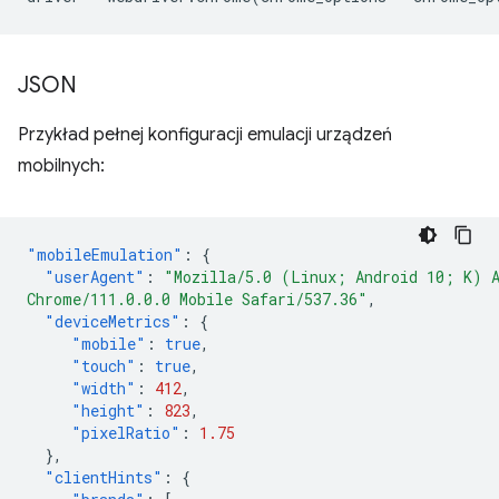
JSON
Przykład pełnej konfiguracji emulacji urządzeń
mobilnych:
"mobileEmulation"
:
{
"userAgent"
:
"Mozilla/5.0 (Linux; Android 10; K) 
Chrome/111.0.0.0 Mobile Safari/537.36"
,
"deviceMetrics"
:
{
"mobile"
:
true
,
"touch"
:
true
,
"width"
:
412
,
"height"
:
823
,
"pixelRatio"
:
1.75
},
"clientHints"
:
{