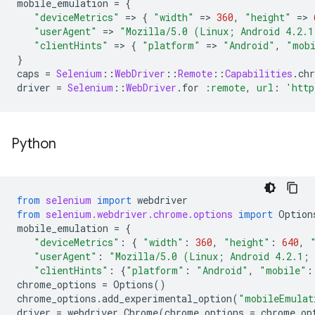
mobile_emulation
=
{
"deviceMetrics"
=
>
{
"width"
=
>
360
,
"height"
=
>
"userAgent"
=
>
"Mozilla/5.0 (Linux; Android 4.2.1
"clientHints"
=
>
{
"platform"
=
>
"Android"
,
"mob
}
caps
=
Selenium
::
WebDriver
::
Remote
::
Capabilities
.
ch
driver
=
Selenium
::
WebDriver
.
for
:remote
,
url
:
'http
Python
from
selenium
import
webdriver
from
selenium.webdriver.chrome.options
import
Option
mobile_emulation
=
{
"deviceMetrics"
:
{
"width"
:
360
,
"height"
:
640
,
"userAgent"
:
"Mozilla/5.0 (Linux; Android 4.2.1; 
"clientHints"
:
{
"platform"
:
"Android"
,
"mobile"
:
chrome_options
=
Options
()
chrome_options
.
add_experimental_option
(
"mobileEmulat
driver
=
webdriver
.
Chrome
(
chrome_options
=
chrome_op