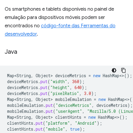
Os smartphones e tablets disponíveis no painel de
emulação para dispositivos móveis podem ser
encontrados no
código-fonte das Ferramentas do
desenvolvedor
.
Java
Map<String
,
Object
>
deviceMetrics
=
new
HashMap
<>
();
deviceMetrics
.
put
(
"width"
,
360
);
deviceMetrics
.
put
(
"height"
,
640
);
deviceMetrics
.
put
(
"pixelRatio"
,
3.0
);
Map<String
,
Object
>
mobileEmulation
=
new
HashMap
<>
(
mobileEmulation
.
put
(
"deviceMetrics"
,
deviceMetrics
);
mobileEmulation
.
put
(
"userAgent"
,
"Mozilla/5.0 (Linux
Map<String
,
Object
>
clientHints
=
new
HashMap
<>
();
clientHints
.
put
(
"platform"
,
"Android"
);
clientHints
.
put
(
"mobile"
,
true
);