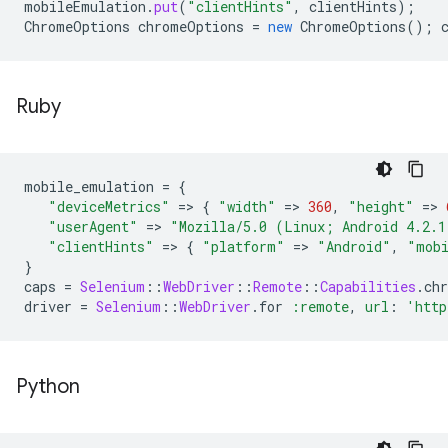
mobileEmulation
.
put
(
"clientHints"
,
clientHints
);
ChromeOptions
chromeOptions
=
new
ChromeOptions
();
Ruby
mobile_emulation
=
{
"deviceMetrics"
=
>
{
"width"
=
>
360
,
"height"
=
>
"userAgent"
=
>
"Mozilla/5.0 (Linux; Android 4.2.1
"clientHints"
=
>
{
"platform"
=
>
"Android"
,
"mob
}
caps
=
Selenium
::
WebDriver
::
Remote
::
Capabilities
.
ch
driver
=
Selenium
::
WebDriver
.
for
:remote
,
url
:
'http
Python