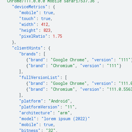
Chrome/111.0.0.0 Mobile Safari/537.36"
,
"deviceMetrics"
:
{
"mobile"
:
true
,
"touch"
:
true
,
"width"
:
412
,
"height"
:
823
,
"pixelRatio"
:
1.75
},
"clientHints"
:
{
"brands"
:
[
{
"brand"
:
"Google Chrome"
,
"version"
:
"111"
{
"brand"
:
"Chromium"
,
"version"
:
"111"
}
],
"fullVersionList"
:
[
{
"brand"
:
"Google Chrome"
,
"version"
:
"111.
{
"brand"
:
"Chromium"
,
"version"
:
"111.0.556
],
"platform"
:
"Android"
,
"platformVersion"
:
"11"
,
"architecture"
:
"arm"
,
"model"
:
"lorem ipsum (2022)"
"mobile"
:
true
,
"bitness"
:
"32"
,