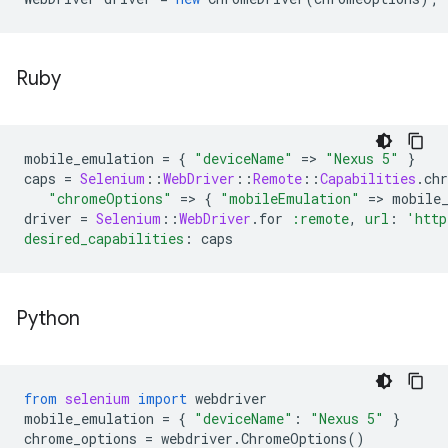
Ruby
mobile_emulation
=
{
"deviceName"
=
>
"Nexus 5"
}
caps
=
Selenium
::
WebDriver
::
Remote
::
Capabilities
.
ch
"chromeOptions"
=
>
{
"mobileEmulation"
=
>
mobile
driver
=
Selenium
::
WebDriver
.
for
:remote
,
url
:
'http
desired_capabilities
:
caps
Python
from
selenium
import
webdriver
mobile_emulation
=
{
"deviceName"
:
"Nexus 5"
}
chrome_options
=
webdriver
.
ChromeOptions
()