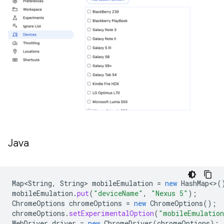
Java
Map<String
,
String
>
mobileEmulation
=
new
HashMap
<>
(
mobileEmulation
.
put
(
"deviceName"
,
"Nexus 5"
);
ChromeOptions
chromeOptions
=
new
ChromeOptions
();
chromeOptions
.
setExperimentalOption
(
"mobileEmulatio
WebDriver
driver
=
new
ChromeDriver
(
chromeOptions
);