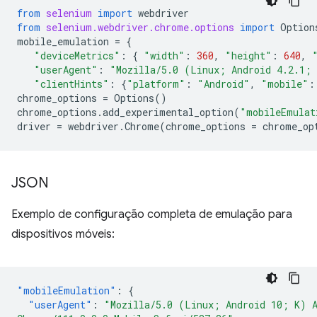
from
selenium
import
webdriver
from
selenium.webdriver.chrome.options
import
Option
mobile_emulation
=
{
"deviceMetrics"
:
{
"width"
:
360
,
"height"
:
640
,
"userAgent"
:
"Mozilla/5.0 (Linux; Android 4.2.1; 
"clientHints"
:
{
"platform"
:
"Android"
,
"mobile"
:
chrome_options
=
Options
()
chrome_options
.
add_experimental_option
(
"mobileEmulat
driver
=
webdriver
.
Chrome
(
chrome_options
=
chrome_op
JSON
Exemplo de configuração completa de emulação para
dispositivos móveis:
"mobileEmulation"
:
{
"userAgent"
:
"Mozilla/5.0 (Linux; Android 10; K) 