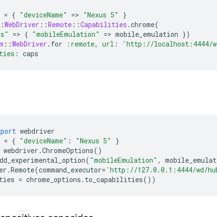
=
{
"deviceName"
=
>
"Nexus 5"
}
:
WebDriver
::
Remote
::
Capabilities
.
chrome
(
ns"
=
>
{
"mobileEmulation"
=
>
mobile_emulation
})
m
::
WebDriver
.
for
:remote
,
url
:
'http://localhost:4444/w
ties
:
caps
mport
webdriver
=
{
"deviceName"
:
"Nexus 5"
}
webdriver
.
ChromeOptions
()
dd_experimental_option
(
"mobileEmulation"
,
mobile_emulat
er
.
Remote
(
command_executor
=
'http://127.0.0.1:4444/wd/hu
ties
=
chrome_options
.
to_capabilities
())