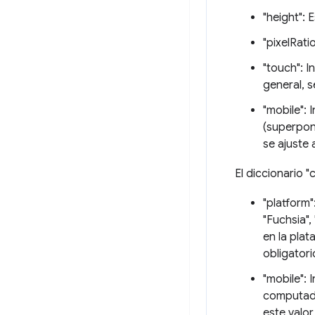
"height": E
"pixelRati
"touch": I
general, s
"mobile":
(superpon
se ajuste 
El diccionario "
"platform
"Fuchsia"
en la plat
obligatori
"mobile": 
computado
este valo