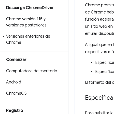
Chrome permite
Descarga Chrome
Driver
de Chrome habi
Chrome versión 115 y
función acelera
versiones posteriores
un sitio web en
emular disposit
Versiones anteriores de
Chrome
Al igual que en
dispositivos mó
Comenzar
Especific
Computadora de escritorio
Especifica
Android
El formato del 
Chrome
OS
Especifica
Registro
Para habilitar l