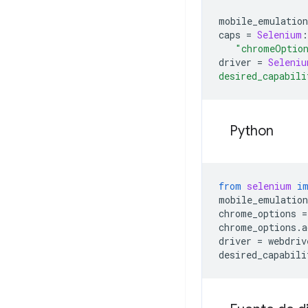
mobile_emulation
caps
=
Selenium
:
"chromeOptio
driver
=
Seleniu
desired_capabili
Python
from
selenium
i
mobile_emulation
chrome_options
=
chrome_options
.
a
driver
=
webdriv
desired_capabili