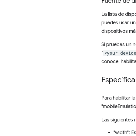
Fuente de d
La lista de dis
puedes usar un
dispositivos má
Si pruebas un n
“
<your devic
conoce, habilit
Especifica
Para habilitar l
"mobileEmulati
Las siguientes 
"width": E