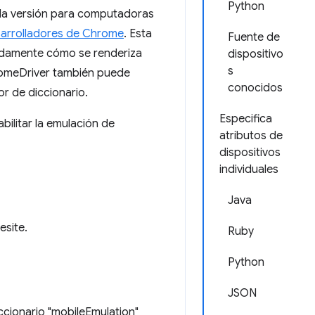
Python
 la versión para computadoras
sarrolladores de Chrome
. Esta
Fuente de
pidamente cómo se renderiza
dispositivo
s
ChromeDriver también puede
conocidos
or de diccionario.
Especifica
bilitar la emulación de
atributos de
dispositivos
individuales
Java
esite.
Ruby
Python
JSON
iccionario "mobileEmulation"