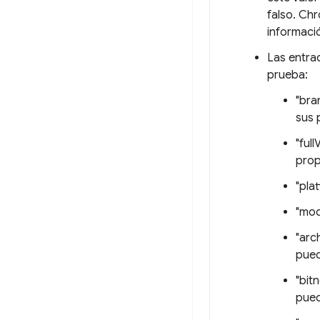
falso. Chr
informació
Las entra
prueba:
"bra
sus 
"ful
prop
"pla
"mod
"arc
pued
"bit
pued