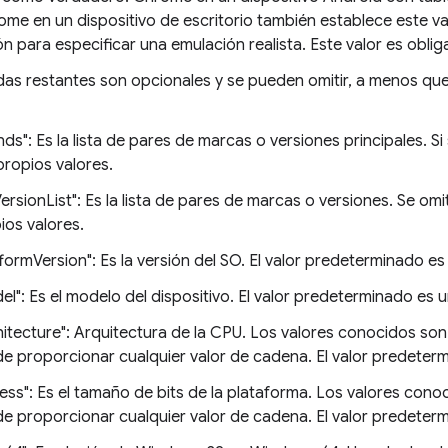
ome en un dispositivo de escritorio también establece este va
n para especificar una emulación realista. Este valor es oblig
das restantes son opcionales y se pueden omitir, a menos que
nds": Es la lista de pares de marcas o versiones principales. S
propios valores.
lVersionList": Es la lista de pares de marcas o versiones. Se o
ios valores.
tformVersion": Es la versión del SO. El valor predeterminado e
el": Es el modelo del dispositivo. El valor predeterminado es 
hitecture": Arquitectura de la CPU. Los valores conocidos son 
e proporcionar cualquier valor de cadena. El valor predeter
ness": Es el tamaño de bits de la plataforma. Los valores conoc
e proporcionar cualquier valor de cadena. El valor predeter