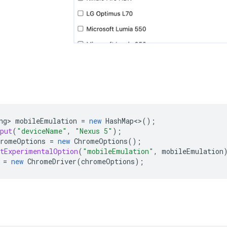
ng
>
mobileEmulation
=
new
HashMap
<>
();
put
(
"deviceName"
,
"Nexus 5"
);
hromeOptions
=
new
ChromeOptions
();
etExperimentalOption
(
"mobileEmulation"
,
mobileEmulation
=
new
ChromeDriver
(
chromeOptions
);