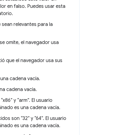
lor en falso. Puedes usar esta
atorio.
 sean relevantes para la
i se omite, el navegador usa
mitió que el navegador usa sus
s una cadena vacía.
una cadena vacía.
“x86” y “arm”. El usuario
minado es una cadena vacía.
idos son “32” y “64”. El usuario
minado es una cadena vacía.