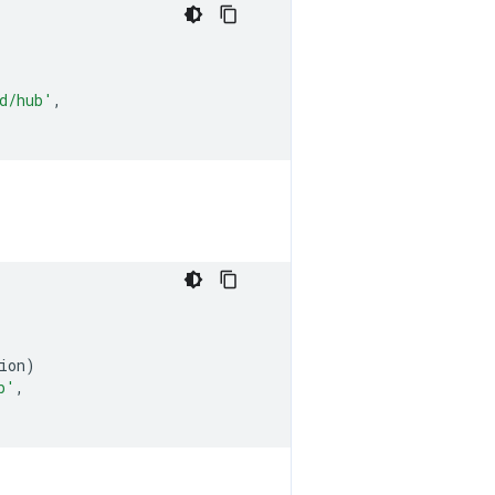
d/hub'
,
ion
)
b'
,