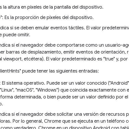
s la altura en píxeles de la pantalla del dispositivo.
o": Es la proporción de píxeles del dispositivo.
ndica si se deben emular eventos táctiles. El valor predetermi
e puede omitir.
 Indica si el navegador debe comportarse como un usuario-age
er barras de desplazamiento, emitir eventos de orientación, 
al viewport, etcétera). El valor predeterminado es "true" y, por
clientHints" puede tener las siguientes entradas:
": El sistema operativo. Puede ser un valor conocido ("Androi
, "Linux", "macOS", "Windows") que coincida exactamente con 
aforma determinada, o bien puede ser un valor definido por el 
o.
Indica si el navegador debe solicitar una versión de recursos 
ras. Por lo general, Chrome que se ejecuta en un teléfono c
r como verdadero. Chrome en un dispositivo Android con table