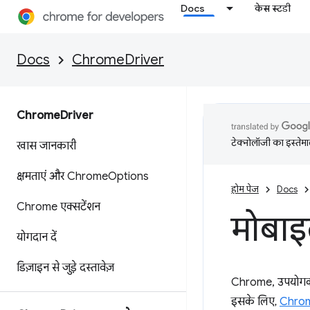
Docs
केस स्टडी
Docs
ChromeDriver
Chrome
Driver
टेक्नोलॉजी का इस्तेमाल
खास जानकारी
क्षमताएं और Chrome
Options
होम पेज
Docs
Chrome एक्सटेंशन
मोबाइ
योगदान दें
डिज़ाइन से जुड़े दस्तावेज़
Chrome, उपयोगकर्
इसके लिए,
Chrome