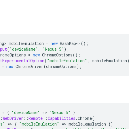
ng
>
mobileEmulation
=
new
HashMap
<>
();
put
(
"deviceName"
,
"Nexus 5"
);
hromeOptions
=
new
ChromeOptions
();
etExperimentalOption
(
"mobileEmulation"
,
mobileEmulation
=
new
ChromeDriver
(
chromeOptions
);
=
{
"deviceName"
=
>
"Nexus 5"
}
:
WebDriver
::
Remote
::
Capabilities
.
chrome
(
ns"
=
>
{
"mobileEmulation"
=
>
mobile_emulation
})