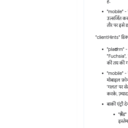
है.
"mobile" - 
उत्सर्जित कर
तौर पर इसे 
"clientHints" डिक्शन
"platform"
"Fuchsia", 
की तय की गई 
"mobile" - 
मोबाइल फ़ोन
'गलत' पर से
करके, ज़्या
बाकी एंट्री 
"ब्रैं
इस्ते