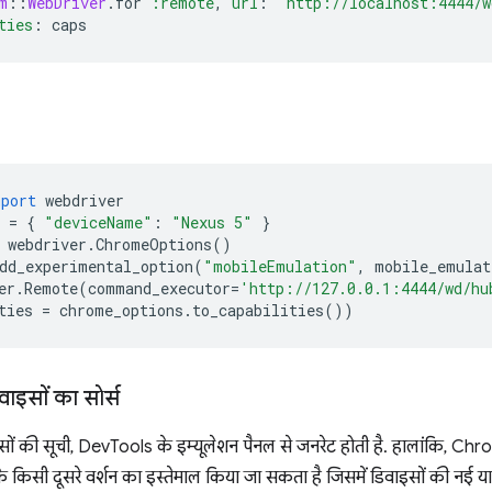
m
::
WebDriver
.
for
:remote
,
url
:
'http://localhost:4444/w
ties
:
caps
mport
webdriver
=
{
"deviceName"
:
"Nexus 5"
}
webdriver
.
ChromeOptions
()
dd_experimental_option
(
"mobileEmulation"
,
mobile_emulat
er
.
Remote
(
command_executor
=
'http://127.0.0.1:4444/wd/hu
ties
=
chrome_options
.
to_capabilities
())
वाइसों का सोर्स
सों की सूची, DevTools के इम्यूलेशन पैनल से जनरेट होती है. हालांकि, Ch
िसी दूसरे वर्शन का इस्तेमाल किया जा सकता है जिसमें डिवाइसों की नई या प