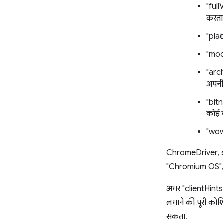
"full
करता 
"plat
"mode
"arch
अपनी 
"bitn
कोई भी
"wow6
ChromeDriver, इन
"Chromium OS", "
अगर "clientHints
लगाने की पूरी कोशि
सकता.