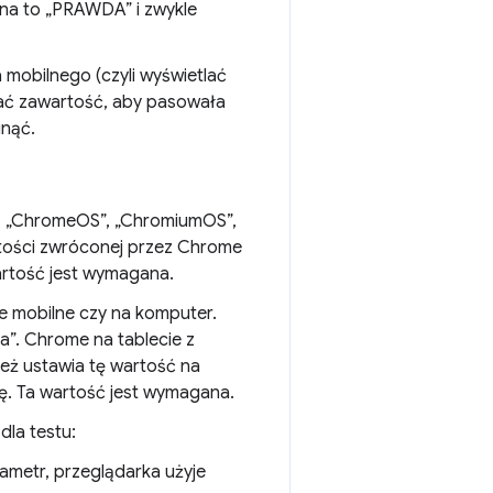
lna to „PRAWDA” i zwykle
 mobilnego (czyli wyświetlać
szać zawartość, aby pasowała
inąć.
”, „ChromeOS”, „ChromiumOS”,
artości zwróconej przez Chrome
artość jest wymagana.
e mobilne czy na komputer.
a”. Chrome na tablecie z
eż ustawia tę wartość na
ję. Ta wartość jest wymagana.
dla testu:
rametr, przeglądarka użyje