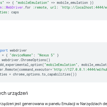
ns"
=
>
{
"mobileEmulation"
=
>
mobile_emulation
})
m
::
WebDriver
.
for
:remote
,
url
:
'http://localhost:4444/w
ties
:
caps
mport
webdriver
=
{
"deviceName"
:
"Nexus 5"
}
webdriver
.
ChromeOptions
()
dd_experimental_option
(
"mobileEmulation"
,
mobile_emulat
er
.
Remote
(
command_executor
=
'http://127.0.0.1:4444/wd/hu
ties
=
chrome_options
.
to_capabilities
())
ych urządzeń
urządzeń jest generowana w panelu Emulacji w Narzędziach d