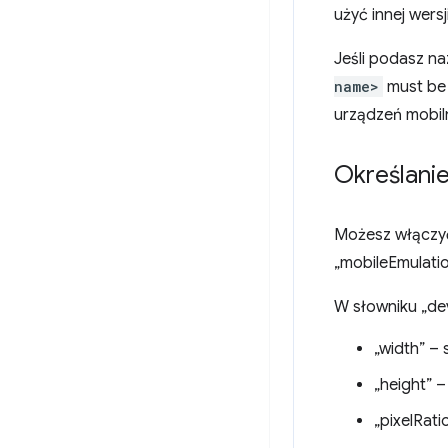
użyć innej wers
Jeśli podasz na
name>
must be 
urządzeń mobil
Określani
Możesz włączyć
„mobileEmulati
W słowniku „de
„width” –
„height” 
„pixelRati