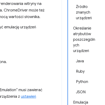
 renderowania witryny na
Źródło
ia. ChromeDriver może też
znanych
mocą wartości słownika.
urządzeń
yć emulację urządzeń
Określanie
atrybutów
poszczególn
ych
urządzeń
Java
bna.
Ruby
Python
Emulation” musi zawierać
JSON
urządzenia z
ustawień
Emulacja