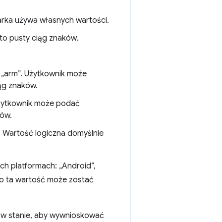
ądarka używa własnych wartości.
to pusty ciąg znaków.
i „arm”. Użytkownik może
ąg znaków.
. Użytkownik może podać
ków.
 Wartość logiczna domyślnie
ch platformach: „Android”,
go ta wartość może zostać
 co w stanie, aby wywnioskować