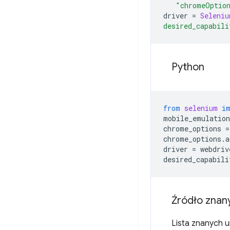
"chromeOptio
driver
=
Seleniu
desired_capabili
Python
from
selenium
i
mobile_emulation
chrome_options
=
chrome_options
.
a
driver
=
webdriv
desired_capabili
Źródło znan
Lista znanych 