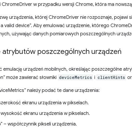
ji ChromeDriver w przypadku wersji Chrome, która ma nowszą l
zwę urządzenia, której ChromeDriver nie rozpoznaje, pojawi si
a valid device”. Aby emulować urządzenie, którego ChromeDri
nych, używając danych pomiarowych poszczególnych urządz
e atrybutów poszczególnych urządzeń
 emulację urządzeń mobilnych, określając poszczególne atry
on” może zawierać słowniki
deviceMetrics
i
clientHints
or
viceMetrics” należy podać te dane urządzenia:
 szerokość ekranu urządzenia w pikselach.
– wysokość ekranu urządzenia w pikselach.
o” – współczynnik pikseli urządzenia.