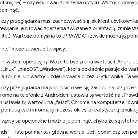
dotknięcie) – czy emulować zdarzenia dotyku. Wartość domyś
pominąć.
– czy przeglądarka musi zachowywać się jak klient użytkownika
zewijania, emitować zdarzenia związane z orientacją, zmniej
 itp.). Wartość domyślna to „PRAWDA” i zwykle można ją pom
Hints” może zawierać te wpisy:
” – system operacyjny. Może to być znana wartość („Android
, „Linux”, „macOS”, „Windows”), która dokładnie pasuje do w
platformie, lub wartość zdefiniowana przez użytkownika. Ta w
– czy przeglądarka ma poprosić o wersję zasobu na urządzeni
rome na telefonie z Androidem ustawia tę wartość na „Prawd
 ustawia tę wartość na „fałsz”. Chrome na komputerze równi
Za pomocą tych informacji możesz określić realistyczną emulac
wpisy są opcjonalne i można je pominąć, chyba że są istotne 
nds” – lista par marka / główna wersja. Jeśli pominiesz ten pa