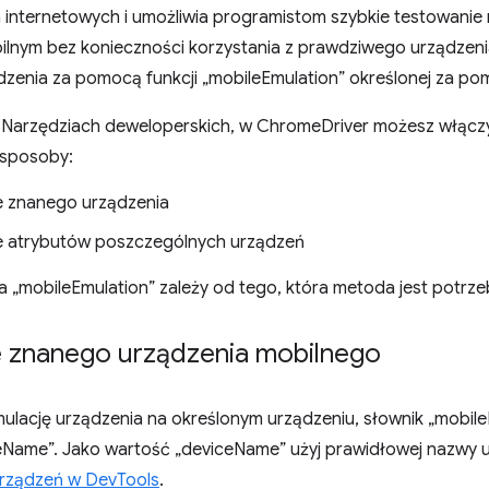
n internetowych i umożliwia programistom szybkie testowanie
ilnym bez konieczności korzystania z prawdziwego urządzen
zenia za pomocą funkcji „mobileEmulation” określonej za po
 Narzędziach deweloperskich, w ChromeDriver możesz włącz
 sposoby:
e znanego urządzenia
e atrybutów poszczególnych urządzeń
 „mobileEmulation” zależy od tego, która metoda jest potrze
e znanego urządzenia mobilnego
ulację urządzenia na określonym urządzeniu, słownik „mobile
eName”. Jako wartość „deviceName” użyj prawidłowej nazwy 
rządzeń w DevTools
.