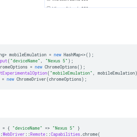
ng
>
mobileEmulation
=
new
HashMap
<>
();
put
(
"deviceName"
,
"Nexus 5"
);
hromeOptions
=
new
ChromeOptions
();
etExperimentalOption
(
"mobileEmulation"
,
mobileEmulation
=
new
ChromeDriver
(
chromeOptions
);
=
{
"deviceName"
=
>
"Nexus 5"
}
:
WebDriver
::
Remote
::
Capabilities
.
chrome
(