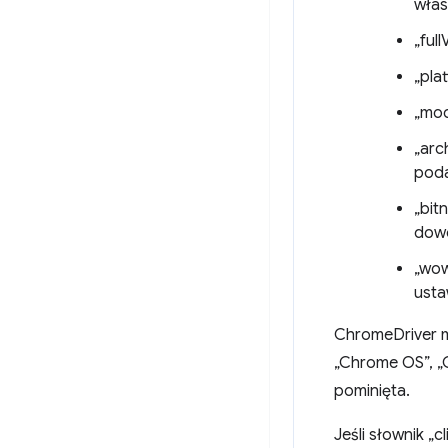
włas
„ful
„pla
„mod
„arc
poda
„bit
dowo
„wow
usta
ChromeDriver m
„Chrome OS”, „
pominięta.
Jeśli słownik „