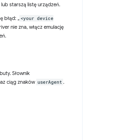
ub starszą listę urządzeń.
ę błąd: „
<your device
ver nie zna, włącz emulację
eń.
buty. Słownik
az ciąg znaków
userAgent
.