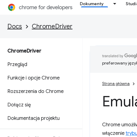
Dokumenty
Stud
Docs
ChromeDriver
Chrome
Driver
preferowany języ
Przegląd
Funkcje i opcje Chrome
Strona główna
Rozszerzenia do Chrome
Emul
Dołącz się
Dokumentacja projektu
Chrome umożliw
włączenie
tryb