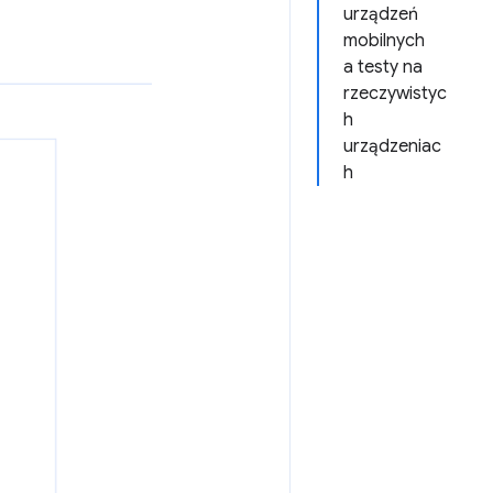
urządzeń
mobilnych
a testy na
rzeczywistyc
h
urządzeniac
h