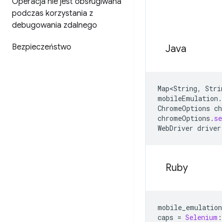
Operacja nie jest obsługiwana
podczas korzystania z
debugowania zdalnego
Bezpieczeństwo
Java
Map<String
,
Stri
mobileEmulation
.
ChromeOptions
c
chromeOptions
.
s
WebDriver
driver
Ruby
mobile_emulation
caps
=
Selenium
: