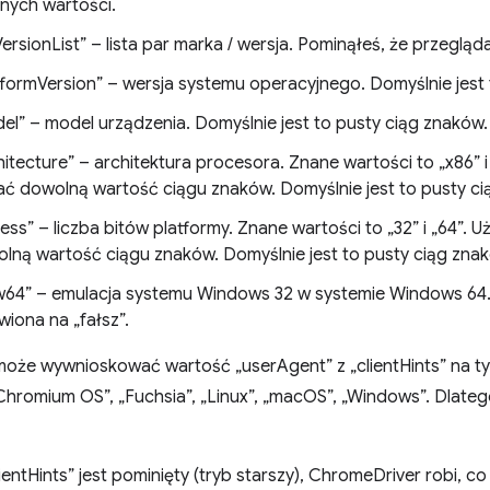
nych wartości.
lVersionList” – lista par marka / wersja. Pominąłeś, że przegl
tformVersion” – wersja systemu operacyjnego. Domyślnie jest 
el” – model urządzenia. Domyślnie jest to pusty ciąg znaków.
hitecture” – architektura procesora. Znane wartości to „x86” 
ć dowolną wartość ciągu znaków. Domyślnie jest to pusty ci
ness” – liczba bitów platformy. Znane wartości to „32” i „64”
lną wartość ciągu znaków. Domyślnie jest to pusty ciąg zna
64” – emulacja systemu Windows 32 w systemie Windows 64.
wiona na „fałsz”.
oże wywnioskować wartość „userAgent” z „clientHints” na ty
Chromium OS”, „Fuchsia”, „Linux”, „macOS”, „Windows”. Dlate
clientHints” jest pominięty (tryb starszy), ChromeDriver robi,