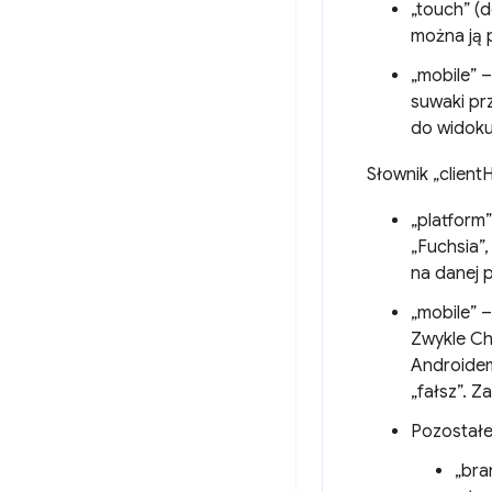
„touch” (
można ją 
„mobile” 
suwaki pr
do widoku
Słownik „client
„platform
„Fuchsia”
na danej 
„mobile” 
Zwykle Ch
Androidem
„fałsz”. 
Pozostałe 
„bra