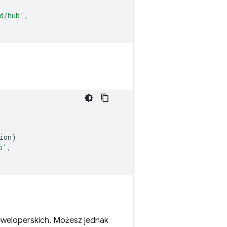
d/hub'
,
ion
)
b'
,
eweloperskich. Możesz jednak