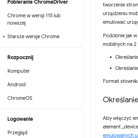
Pobieranie Chrome
Driver
tworzenie stro
urządzeniu mob
Chrome w wersji 115 lub
emulować urząd
nowszej
Podobnie jak w
Starsze wersje Chrome
mobilnych na 2
Określani
Rozpocznij
Określani
Komputer
Format słownika
Android
Chrome
OS
Określani
Aby włączyć em
Logowanie
element „devic
Przegląd
emulowanych u