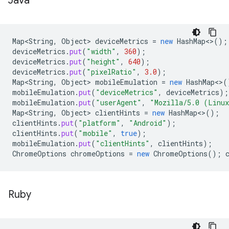
Java
Map<String
,
Object
>
deviceMetrics
=
new
HashMap
<>
();
deviceMetrics
.
put
(
"width"
,
360
);
deviceMetrics
.
put
(
"height"
,
640
);
deviceMetrics
.
put
(
"pixelRatio"
,
3.0
);
Map<String
,
Object
>
mobileEmulation
=
new
HashMap
<>
(
mobileEmulation
.
put
(
"deviceMetrics"
,
deviceMetrics
);
mobileEmulation
.
put
(
"userAgent"
,
"Mozilla/5.0 (Linux
Map<String
,
Object
>
clientHints
=
new
HashMap
<>
();
clientHints
.
put
(
"platform"
,
"Android"
);
clientHints
.
put
(
"mobile"
,
true
);
mobileEmulation
.
put
(
"clientHints"
,
clientHints
);
ChromeOptions
chromeOptions
=
new
ChromeOptions
();
Ruby