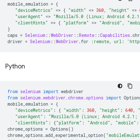
mobile_emulation
=
{
"deviceMetrics"
=
>
{
"width"
=
>
360
,
"height"
=
>
"userAgent"
=
>
"Mozilla/5.0 (Linux; Android 4.2.1
"clientHints"
=
>
{
"platform"
=
>
"Android"
,
"mob
}
caps
=
Selenium
::
WebDriver
::
Remote
::
Capabilities
.
ch
driver
=
Selenium
::
WebDriver
.
for
:remote
,
url
:
'http
Python
from
selenium
import
webdriver
from
selenium.webdriver.chrome.options
import
Option
mobile_emulation
=
{
"deviceMetrics"
:
{
"width"
:
360
,
"height"
:
640
,
"userAgent"
:
"Mozilla/5.0 (Linux; Android 4.2.1; 
"clientHints"
:
{
"platform"
:
"Android"
,
"mobile"
:
chrome_options
=
Options
()
chrome_options
.
add_experimental_option
(
"mobileEmulat