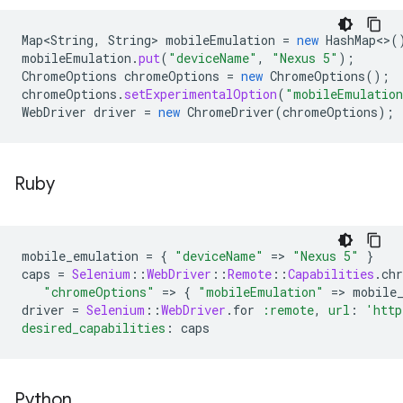
Map<String
,
String
>
mobileEmulation
=
new
HashMap
<>
(
mobileEmulation
.
put
(
"deviceName"
,
"Nexus 5"
);
ChromeOptions
chromeOptions
=
new
ChromeOptions
();
chromeOptions
.
setExperimentalOption
(
"mobileEmulatio
WebDriver
driver
=
new
ChromeDriver
(
chromeOptions
);
Ruby
mobile_emulation
=
{
"deviceName"
=
>
"Nexus 5"
}
caps
=
Selenium
::
WebDriver
::
Remote
::
Capabilities
.
ch
"chromeOptions"
=
>
{
"mobileEmulation"
=
>
mobile
driver
=
Selenium
::
WebDriver
.
for
:remote
,
url
:
'http
desired_capabilities
:
caps
Python