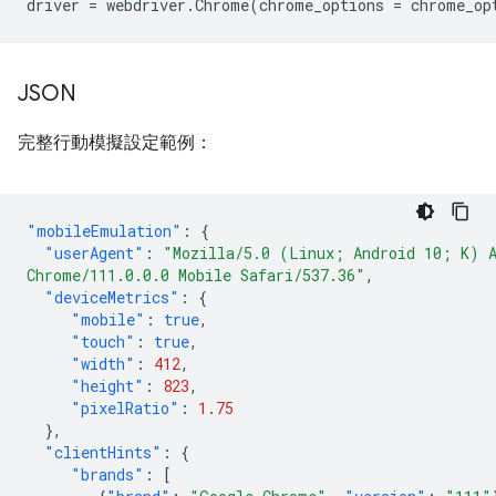
driver
=
webdriver
.
Chrome
(
chrome_options
=
chrome_op
JSON
完整行動模擬設定範例：
"mobileEmulation"
:
{
"userAgent"
:
"Mozilla/5.0 (Linux; Android 10; K) 
Chrome/111.0.0.0 Mobile Safari/537.36"
,
"deviceMetrics"
:
{
"mobile"
:
true
,
"touch"
:
true
,
"width"
:
412
,
"height"
:
823
,
"pixelRatio"
:
1.75
},
"clientHints"
:
{
"brands"
:
[