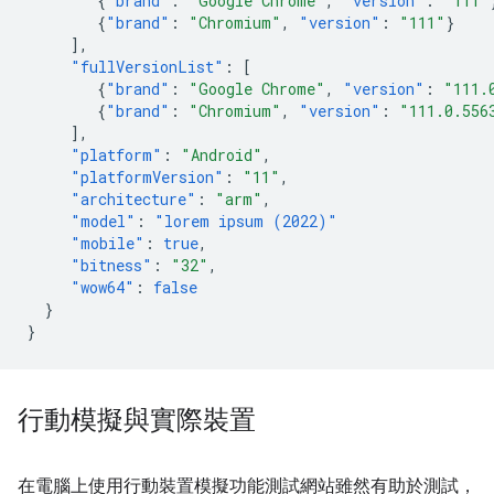
{
"brand"
:
"Google Chrome"
,
"version"
:
"111"
{
"brand"
:
"Chromium"
,
"version"
:
"111"
}
],
"fullVersionList"
:
[
{
"brand"
:
"Google Chrome"
,
"version"
:
"111.
{
"brand"
:
"Chromium"
,
"version"
:
"111.0.556
],
"platform"
:
"Android"
,
"platformVersion"
:
"11"
,
"architecture"
:
"arm"
,
"model"
:
"lorem ipsum (2022)"
"mobile"
:
true
,
"bitness"
:
"32"
,
"wow64"
:
false
}
}
行動模擬與實際裝置
在電腦上使用行動裝置模擬功能測試網站雖然有助於測試，