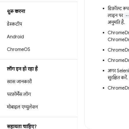
डिफ़ॉल्ट रू
शुरू करना
लाइन पर
-
अनुमति है.
डेस्कटॉप
ChromeDrive
Android
ChromeDriv
Chrome
OS
ChromeDrive
ChromeDrive
लॉग इन हो रहा है
अगर Seleniu
सुरक्षित करें.
खास जानकारी
ChromeDriv
परफ़ॉर्मेंस लॉग
मोबाइल एम्युलेशन
सहायता चाहिए?