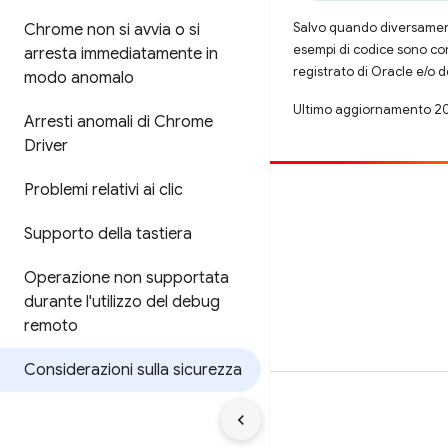
Salvo quando diversamente
Chrome non si avvia o si
esempi di codice sono con
arresta immediatamente in
registrato di Oracle e/o d
modo anomalo
Ultimo aggiornamento 2
Arresti anomali di Chrome
Driver
Problemi relativi ai clic
Contribuisci
Supporto della tastiera
Segnala un bug
Visualizza i problemi aperti
Operazione non supportata
durante l'utilizzo del debug
remoto
Considerazioni sulla sicurezza
Termini
Privacy
Manage cookies