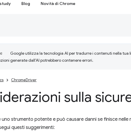
study
Blog
Novità di Chrome
Google utilizza la tecnologia AI per tradurre i contenuti nella tua 
uzioni generate dall'AI potrebbero contenere errori.
cs
ChromeDriver
derazioni sulla sicur
uno strumento potente e può causare danni se finisce nelle m
egui questi suggerimenti: