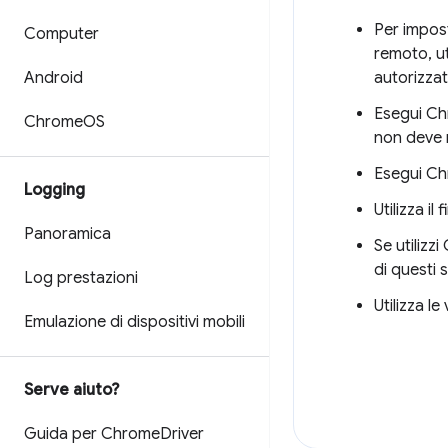
Per impost
Computer
remoto, ut
Android
autorizzat
Esegui Chr
Chrome
OS
non deve 
Esegui Ch
Logging
Utilizza i
Panoramica
Se utilizz
di questi 
Log prestazioni
Utilizza l
Emulazione di dispositivi mobili
Serve aiuto?
Guida per Chrome
Driver