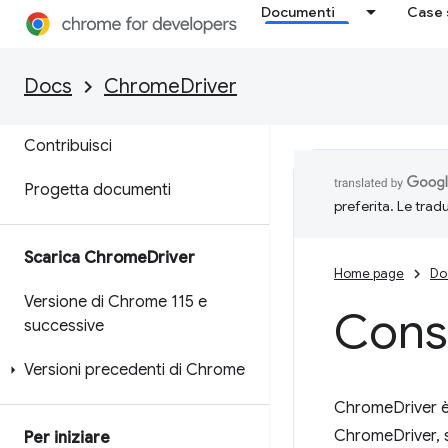
Documenti
Case 
Panoramica
Funzionalità e ChromeOptions
Docs
ChromeDriver
Estensioni di Chrome
Contribuisci
Progetta documenti
preferita. Le trad
Scarica Chrome
Driver
Home page
Do
Versione di Chrome 115 e
Consi
successive
Versioni precedenti di Chrome
ChromeDriver è 
ChromeDriver, s
Per iniziare