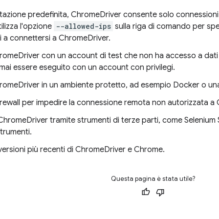
azione predefinita, ChromeDriver consente solo connessioni lo
ilizza l'opzione
--allowed-ips
sulla riga di comando per speci
i a connettersi a ChromeDriver.
omeDriver con un account di test che non ha accesso a dati di
mai essere eseguito con un account con privilegi.
romeDriver in un ambiente protetto, ad esempio Docker o una
l firewall per impedire la connessione remota non autorizzata 
i ChromeDriver tramite strumenti di terze parti, come Selenium 
strumenti.
e versioni più recenti di ChromeDriver e Chrome.
Questa pagina è stata utile?