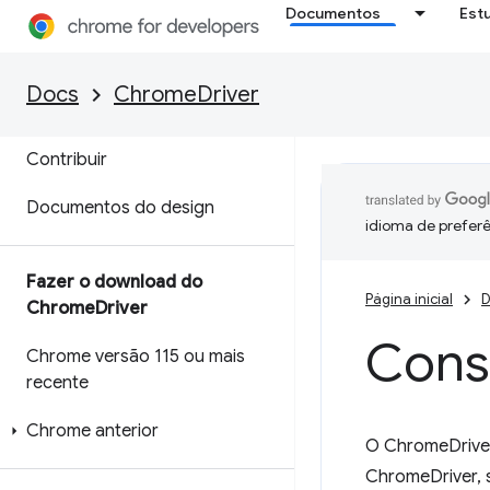
Documentos
Est
Visão geral
Recursos e ChromeOptions
Docs
ChromeDriver
Extensões do Chrome
Contribuir
Documentos do design
idioma de preferê
Fazer o download do
Página inicial
D
Chrome
Driver
Cons
Chrome versão 115 ou mais
recente
Chrome anterior
O ChromeDriver
ChromeDriver, 