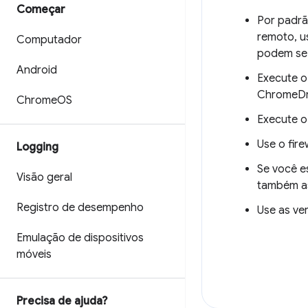
Começar
Por padrã
remoto, u
Computador
podem se 
Android
Execute o
ChromeDri
Chrome
OS
Execute o
Use o fir
Logging
Se você e
Visão geral
também as
Registro de desempenho
Use as ve
Emulação de dispositivos
móveis
Precisa de ajuda?