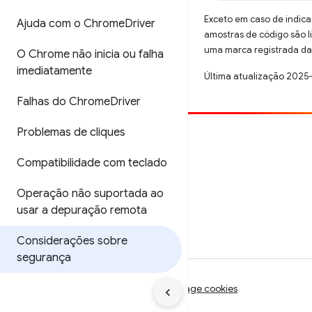
Exceto em caso de indica
Ajuda com o Chrome
Driver
amostras de código são 
uma marca registrada da 
O Chrome não inicia ou falha
imediatamente
Última atualização 2025
Falhas do Chrome
Driver
Problemas de cliques
Contribuir
Compatibilidade com teclado
Registre um bug
Veja as questões em aberto
Operação não suportada ao
usar a depuração remota
Considerações sobre
segurança
Termos de Serviço
Privacidade
Manage cookies