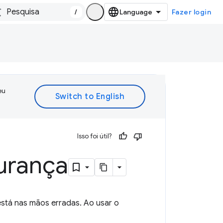
/
Fazer login
eu
Isso foi útil?
urança
tá nas mãos erradas. Ao usar o