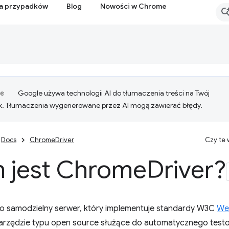
ia przypadków
Blog
Nowości w Chrome
Google używa technologii AI do tłumaczenia treści na Twój
k. Tłumaczenia wygenerowane przez AI mogą zawierać błędy.
Docs
ChromeDriver
Czy te
 jest Chrome
Driver?
o samodzielny serwer, który implementuje standardy W3C
We
arzędzie typu open source służące do automatycznego testow