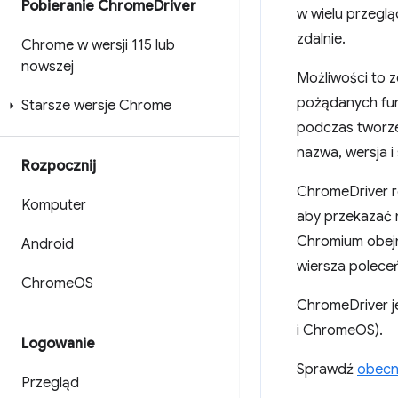
Pobieranie Chrome
Driver
w wielu przeglą
zdalnie.
Chrome w wersji 115 lub
nowszej
Możliwości to 
pożądanych fun
Starsze wersje Chrome
podczas tworzen
nazwa, wersja i
Rozpocznij
ChromeDriver r
Komputer
aby przekazać m
Chromium obejm
Android
wiersza polece
Chrome
OS
ChromeDriver j
i ChromeOS).
Logowanie
Sprawdź
obecn
Przegląd