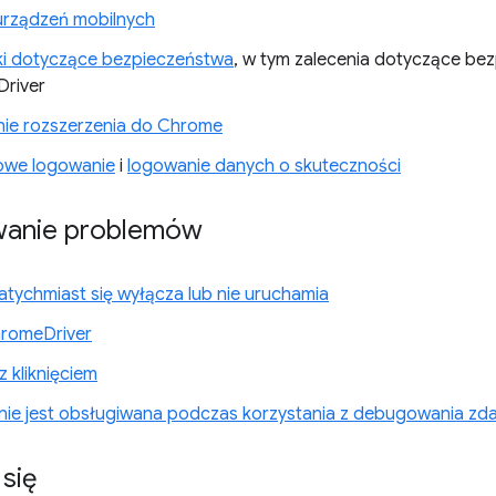
urządzeń mobilnych
i dotyczące bezpieczeństwa
, w tym zalecenia dotyczące be
river
nie rozszerzenia do Chrome
owe logowanie
i
logowanie danych o skuteczności
wanie problemów
tychmiast się wyłącza lub nie uruchamia
hromeDriver
 kliknięciem
nie jest obsługiwana podczas korzystania z debugowania zd
się