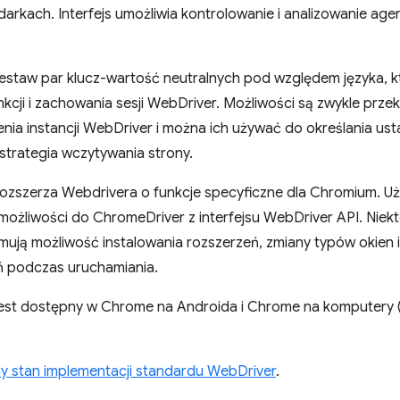
darkach. Interfejs umożliwia kontrolowanie i analizowanie ag
zestaw par klucz-wartość neutralnych pod względem języka, k
kcji i zachowania sesji WebDriver. Możliwości są zwykle prz
ia instancji WebDriver i można ich używać do określania usta
 strategia wczytywania strony.
ozszerza Webdrivera o funkcje specyficzne dla Chromium. U
ożliwości do ChromeDriver z interfejsu WebDriver API. Niekt
ują możliwość instalowania rozszerzeń, zmiany typów okien
ń podczas uruchamiania.
est dostępny w Chrome na Androida i Chrome na komputery 
y stan implementacji standardu WebDriver
.