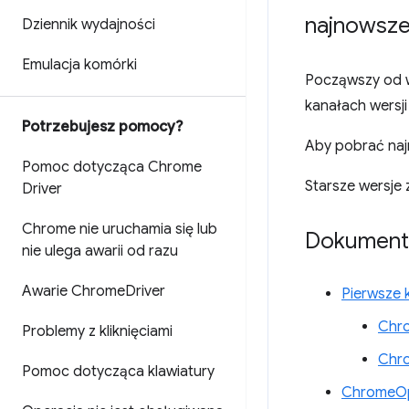
najnowsze
Dziennik wydajności
Emulacja komórki
Począwszy od w
kanałach wersji
Potrzebujesz pomocy?
Aby pobrać naj
Pomoc dotycząca Chrome
Starsze wersje 
Driver
Chrome nie uruchamia się lub
Dokument
nie ulega awarii od razu
Awarie Chrome
Driver
Pierwsze 
Chro
Problemy z kliknięciami
Chr
Pomoc dotycząca klawiatury
ChromeOp