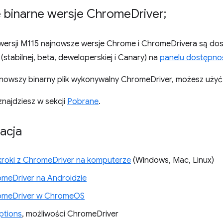
 binarne wersje Chrome
Driver;
ersji M115 najnowsze wersje Chrome i ChromeDrivera są do
 (stabilnej, beta, deweloperskiej i Canary) na
panelu dostępnoś
nowszy binarny plik wykonywalny ChromeDriver, możesz uży
znajdziesz w sekcji
Pobrane
.
acja
kroki z ChromeDriver na komputerze
(Windows, Mac, Linux)
meDriver na Androidzie
omeDriver w ChromeOS
tions
, możliwości ChromeDriver