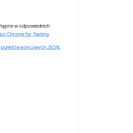
stępne w odpowiednich
ci Chrome for Testing
.
ć
punktów końcowych JSON
.