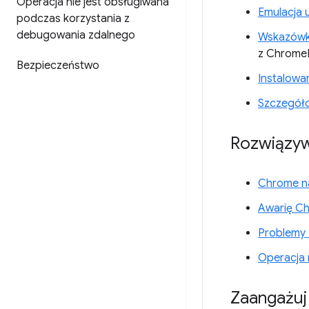
Operacja nie jest obsługiwana
Emulacja 
podczas korzystania z
debugowania zdalnego
Wskazówk
z ChromeD
Bezpieczeństwo
Instalowa
Szczegół
Rozwiązy
Chrome na
Awarię C
Problemy z
Operacja 
Zaangażuj 