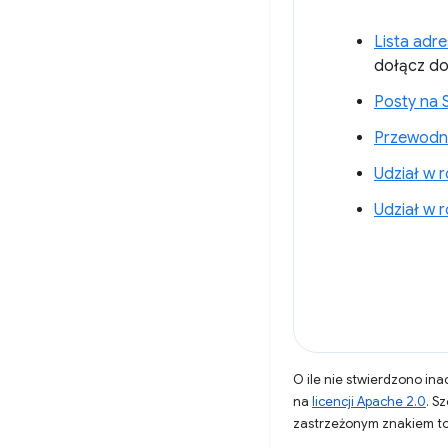
Lista adr
dołącz do 
Posty na 
Przewodni
Udział w 
Udział w 
O ile nie stwierdzono inac
na
licencji Apache 2.0
. S
zastrzeżonym znakiem to