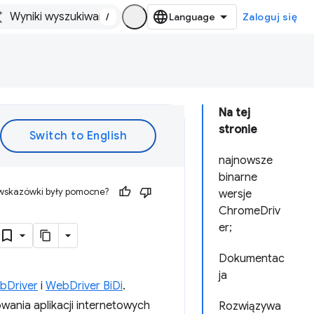
/
Zaloguj się
Na tej
stronie
najnowsze
binarne
 wskazówki były pomocne?
wersje
ChromeDriv
er;
Dokumentac
ja
bDriver
i
WebDriver BiDi
.
ania aplikacji internetowych
Rozwiązywa