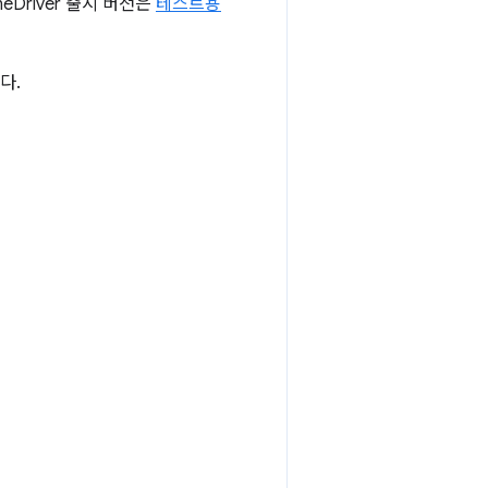
meDriver 출시 버전은
테스트용
다.