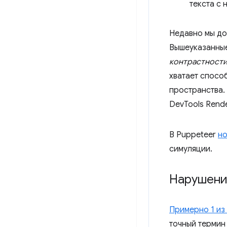
текста с
Недавно мы доб
Вышеуказанные
контрастност
хватает спосо
пространства.
DevTools Rende
В Puppeteer
но
симуляции.
Нарушени
Примерно 1 из
точный термин