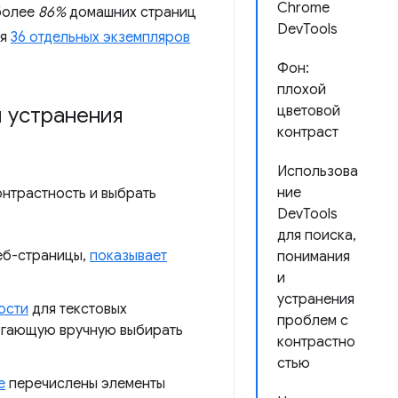
Chrome
более
86%
домашних страниц
DevTools
ся
36 отдельных экземпляров
Фон:
плохой
 устранения
цветовой
контраст
Использова
ние
нтрастность и выбрать
DevTools
для поиска,
веб-страницы,
показывает
понимания
и
устранения
ости
для текстовых
проблем с
огающую вручную выбирать
контрастно
стью
e
перечислены элементы