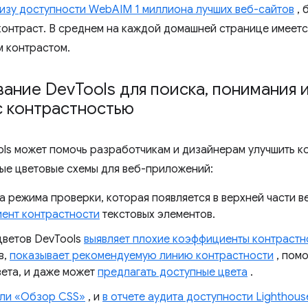
изу доступности WebAIM 1 миллиона лучших веб-сайтов
, 
контраст. В среднем на каждой домашней странице имеет
м контрастом.
вание Dev
Tools для поиска
,
понимания и
с контрастностью
ls может помочь разработчикам и дизайнерам улучшить ко
ые цветовые схемы для веб-приложений:
а режима проверки, которая появляется в верхней части 
ент контрастности
текстовых элементов.
цветов DevTools
выявляет плохие коэффициенты контрастн
в,
показывает рекомендуемую линию контрастности
, пом
вета, и даже может
предлагать доступные цвета
.
ели «Обзор CSS»
, и
в отчете аудита доступности Lighthous