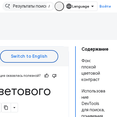
/
Войти
Содержание
Фон:
плохой
цветовой
ия оказалась полезной?
контраст
ветового
Использова
ние
DevTools
для поиска,
понимания