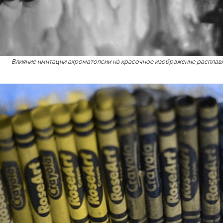
Влияние имитации ахроматопсии на красочное изображение расплавл