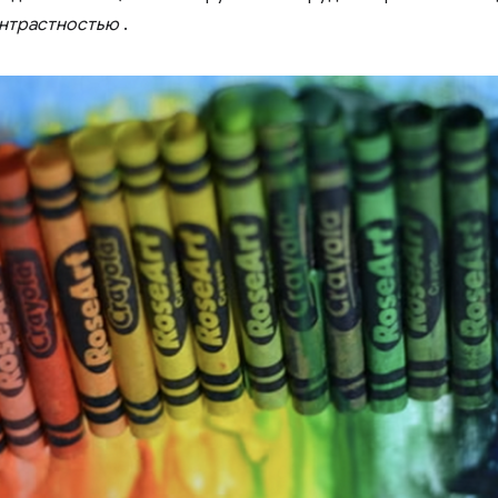
онтрастностью
.