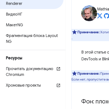
Renderer
Mathi
ВидеоНГ
МакетNG
Примечание:
Хотит
Фрагментация блока Layout
.
NG
В этой статье
Ресурсы
DevTools и Blin
Прочитать документацию
Примечание:
Приме
Chromium
Если нет, пропустите 
Хромовые проекты
Фон: плох