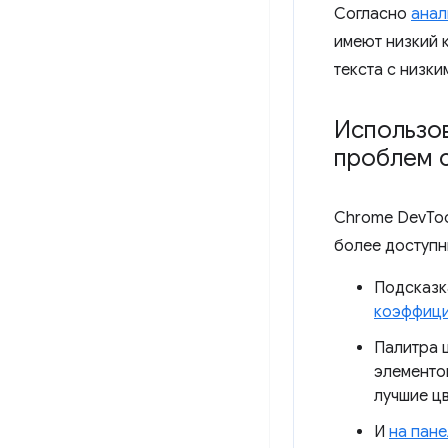
Согласно
анал
имеют низкий 
текста с низки
Использо
проблем 
Chrome DevToo
более доступн
Подсказк
коэффици
Палитра 
элементо
лучшие ц
И
на пан