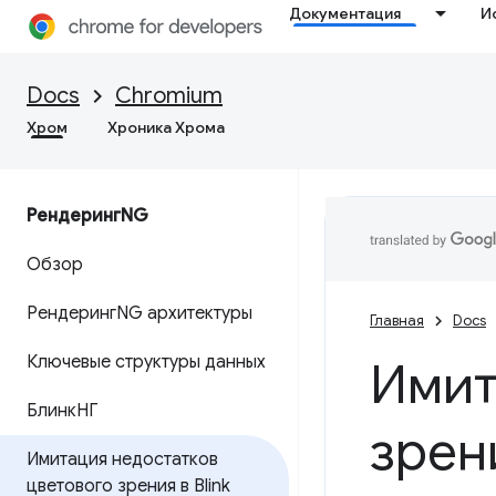
Документация
И
Docs
Chromium
Хром
Хроника Хрома
РендерингNG
Обзор
РендерингNG архитектуры
Главная
Docs
Ключевые структуры данных
Имит
БлинкНГ
зрени
Имитация недостатков
цветового зрения в Blink