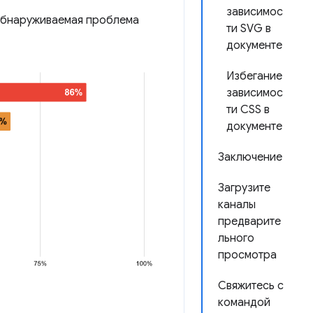
зависимос
обнаруживаемая проблема
ти SVG в
документе
Избегание
зависимос
ти CSS в
документе
Заключение
Загрузите
каналы
предварите
льного
просмотра
Свяжитесь с
командой