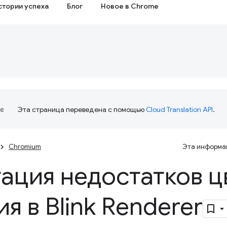
стории успеха
Блог
Новое в Chrome
Эта страница переведена с помощью
Cloud Translation API
.
Chromium
Эта информац
ация недостатков ц
я в Blink Renderer