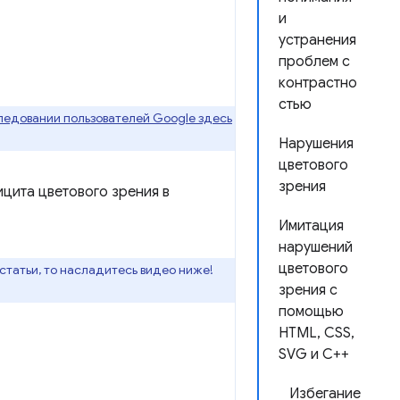
и
устранения
проблем с
контрастно
стью
ледовании пользователей Google здесь
Нарушения
цветового
зрения
ицита цветового зрения в
Имитация
нарушений
цветового
статьи, то насладитесь видео ниже!
зрения с
помощью
HTML, CSS,
SVG и C++
Избегание