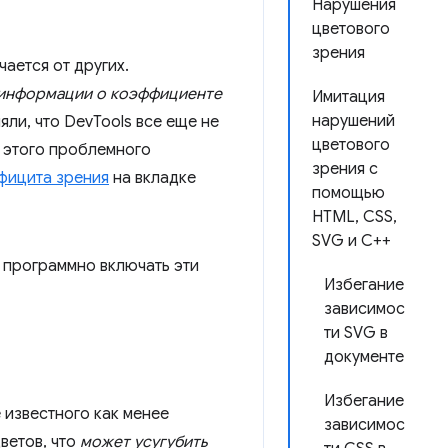
Нарушения
цветового
зрения
чается от других.
информации о коэффициенте
Имитация
нарушений
яли, что DevTools все еще не
цветового
этого проблемного
зрения с
фицита зрения
на вкладке
помощью
HTML, CSS,
SVG и C++
 программно включать эти
Избегание
зависимос
ти SVG в
документе
Избегание
 известного как менее
зависимос
ветов, что
может усугубить