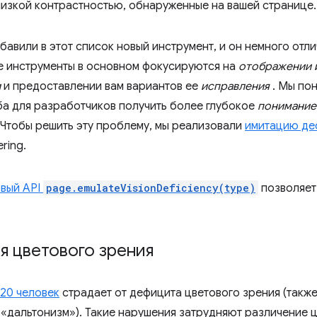
 низкой контрастностью, обнаруженные на вашей странице.
авили в этот список новый инструмент, и он немного отли
 инструменты в основном фокусируются на
отображении 
и
и предоставлении вам вариантов ее
исправления
. Мы пон
ба для разработчиков получить более глубокое
понимание
 Чтобы решить эту проблему, мы реализовали
имитацию де
ring.
вый API
page.emulateVisionDeficiency(type)
позволяет
я цветового зрения
 20 человек
страдает от дефицита цветового зрения (также
 «дальтонизм»). Такие нарушения затрудняют различение ц