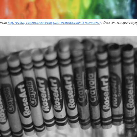
чная
картинка, нарисованная расплавленными мелками
, без имитации нар