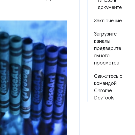
ти CSS в
документе
Заключение
Загрузите
каналы
предварите
льного
просмотра
Свяжитесь с
командой
Chrome
DevTools