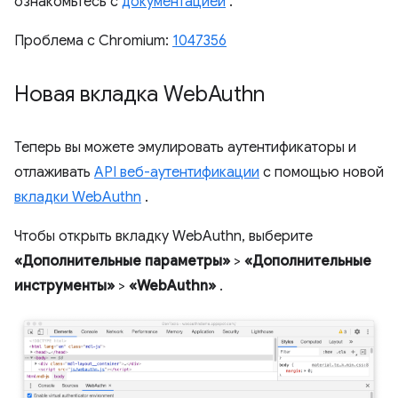
ознакомьтесь с
документацией
.
Проблема с Chromium:
1047356
Новая вкладка Web
Authn
Теперь вы можете эмулировать аутентификаторы и
отлаживать
API веб-аутентификации
с помощью новой
вкладки WebAuthn
.
Чтобы открыть вкладку WebAuthn, выберите
«Дополнительные параметры»
>
«Дополнительные
инструменты»
>
«WebAuthn»
.