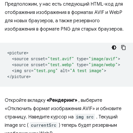
Предположим, у нас есть следующий HTML-код для
отображения изображения в форматах AVIF и WebP
для новых браузеров, а также резервного
изображения в формате PNG для старых браузеров.
<
picture
<
source
srcset
=
"test.avif"
type
=
"image/avif"
<
source
srcset
=
"test.webp"
type
=
"image/webp"
<
img
src
=
"test.png"
alt
=
"A test image"
>

<
/picture
Откройте вкладку
«Рендеринг»
, выберите
«Отключить формат изображения AVIF» и обновите
страницу. Наведите курсор на
img src
. Текущий
image src (
currentSrc
) теперь будет резервным