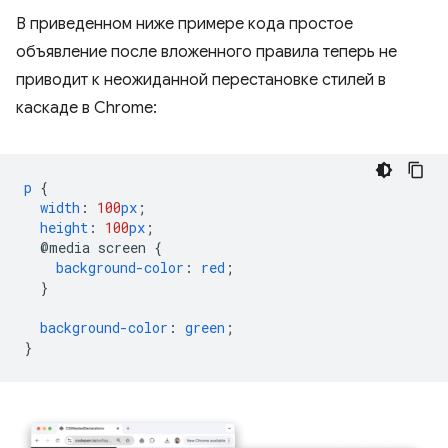
В приведенном ниже примере кода простое
объявление после вложенного правила теперь не
приводит к неожиданной перестановке стилей в
каскаде в Chrome:
p
{
width
:
100
px
;
height
:
100
px
;
@media
screen
{
background-color
:
red
;
}
background-color
:
green
;
}