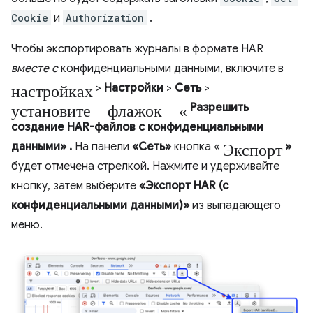
Cookie
и
Authorization
.
Чтобы экспортировать журналы в формате HAR
вместе с
конфиденциальными данными, включите в
настройках
>
Настройки
>
Сеть
>
установите флажок «
Разрешить
создание HAR-файлов с конфиденциальными
Экспорт
данными»
.
На панели
«Сеть»
кнопка «
»
будет отмечена стрелкой. Нажмите и удерживайте
кнопку, затем выберите
«Экспорт HAR (с
конфиденциальными данными)»
из выпадающего
меню.