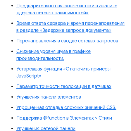
Предварительно связанные истоки в анализе
«дерева сетевых зависимостей»
Время ответа сервера и время перенаправления
в разделе «Задержка запроса документа»
Перенаправления в сводке сетевых запросов
Снижение уровня шума в графике
производительности.
Устаревшая функция «Отключить примеры
JavaScript»
Параметр точности геолокации в датчиках
Улучшения панели элементов
Упрощенная отладка сложных значений CSS.
Поддержка @function в Элементах > Стили
Улучшения сетевой панели