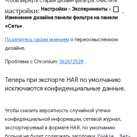
Чтобы вернуть старый дизайн фильтра, очистите
настройки:
check_box_outline_blank.
Настройки
>
Эксперименты
>
Изменение дизайна панели фильтра на панели
«Сеть»
.
Поделитесь своим мнением
о переосмысленном
дизайне.
Проблема с Chromium:
362672528
.
Теперь при экспорте HAR по умолчанию
исключаются конфиденциальные данные
.
Чтобы снизить вероятность случайной утечки
конфиденциальной информации, сетевой журнал,
экспортируемый в формате HAR, по умолчанию
больше не будет содержать заголовки
Cookie
,
Set-