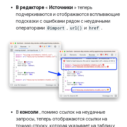
В редакторе
«
Источники
» теперь
подчеркиваются и отображаются всплывающие
подсказки с ошибками рядом с неудачными
операторами
@import
,
url()
и
href
.
В
консоли
, помимо ссылок на неудачные
запросы, теперь отображаются ссылки на
точную строку, которая указывает на таблицу