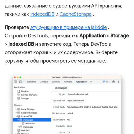
данные, связанные с существующими API хранения,
такими как
IndexedDB
и
CacheStorage
.
Проверьте
эту функцию в примере на jsfiddle
.
Откройте DevTools, перейдите в
Application
>
Storage
>
Indexed DB
и запустите код. Теперь DevTools
отображает корзины и их содержимое. Выберите
корзину, чтобы просмотреть ее метаданные.