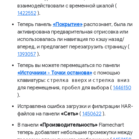
взаимодействовали с временной шкалой (
1422552
).
Теперь панель
«Покрытие»
распознает, была ли
активирована предварительная отрисовка или
использовалась ли навигация по кэшу назад/
вперед, и предлагает перезагрузить страницу (
1393057
).
Теперь вы можете перемещаться по панели
«Источники
>
Точки останова»
с помощью
клавиатуры:
стрелка вверх
и
стрелка вниз
для перемещения,
пробел
для выбора (
1446150
).
Исправлена ​​ошибка загрузки и фильтрации HAR-
файлов на панели
«Сеть»
(
1450622
).
В панели
«Производительность»
Flamechart
теперь добавляет небольшие промежутки между