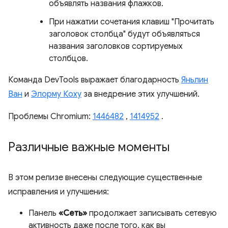
объявлять названия флажков.
При нажатии сочетания клавиш "Прочитать
заголовок столбца" будут объявляться
названия заголовков сортируемых
столбцов.
Команда DevTools выражает благодарность
Яньлин
Ван
и
Элорму Коху
за внедрение этих улучшений.
Проблемы Chromium:
1446482
,
1414952
.
Различные важные моменты
В этом релизе внесены следующие существенные
исправления и улучшения:
Панель
«Сеть»
продолжает записывать сетевую
активность даже после того, как вы