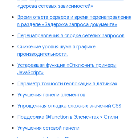
«дерева сетевых зависимостей»
Время ответа сервера и время перенаправления
в разделе «Задержка запроса документа»
Перенаправления в сводке сетевых запросов
Снижение уровня шума в графике
производительности.
Устаревшая функция «Отключить примеры
JavaScript»
Параметр точности геолокации в датчиках
Улучшения панели элементов
Упрощенная отладка сложных значений CSS.
Поддержка @function в Элементах > Стили
Улучшения сетевой панели