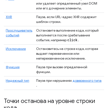
или удаляет определенный узел DOM
или его дочерние элементы.
XHR
Пауза, если URL-адрес XHR содержит
шаблон строки.
Прослушиватель
Остановите выполнение кода, который
событий
выполняется после срабатывания
click
события, например
.
Исключение
Остановитесь на строке кода, которая
выдает перехваченное или
неперехваченное исключение.
Функция
Пауза при вызове определенной
функции.
Надежный тип
Пауза при нарушениях
доверенного типа
.
Точки останова на уровне строки
кода