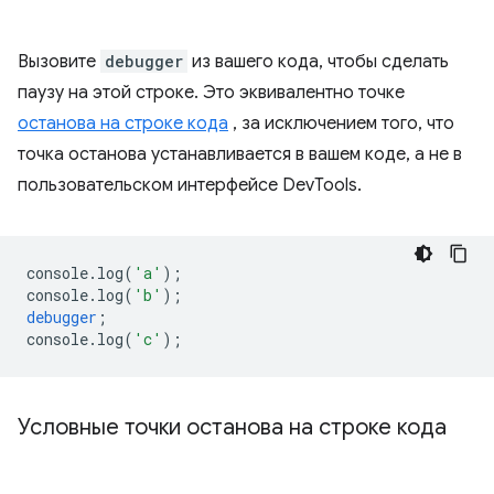
Вызовите
debugger
из вашего кода, чтобы сделать
паузу на этой строке. Это эквивалентно точке
останова на строке кода
, за исключением того, что
точка останова устанавливается в вашем коде, а не в
пользовательском интерфейсе DevTools.
console
.
log
(
'a'
);
console
.
log
(
'b'
);
debugger
;
console
.
log
(
'c'
);
Условные точки останова на строке кода