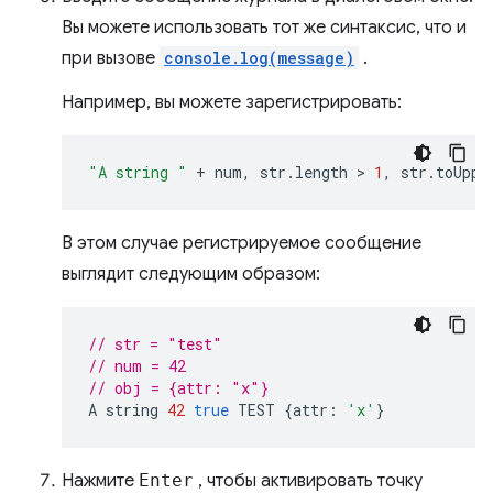
Вы можете использовать тот же синтаксис, что и
при вызове
console.log(message)
.
Например, вы можете зарегистрировать:
"A string "
+
num
,
str
.
length
 > 
1
,
str
.
toUppe
В этом случае регистрируемое сообщение
выглядит следующим образом:
// str = "test"
// num = 42
// obj = {attr: "x"}
A
string
42
true
TEST
{
attr
:
'x'
}
Нажмите
Enter
, чтобы активировать точку