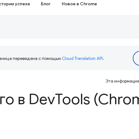
стории успеха
Блог
Новое в Chrome
аница переведена с помощью
Cloud Translation API
.
Эта информация 
го в Dev
Tools (Chro