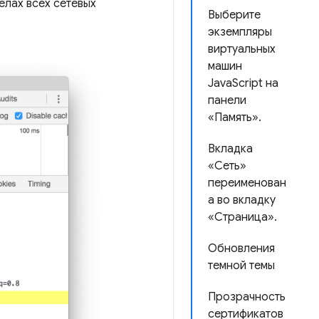
телах всех сетевых
Выберите
экземпляры
виртуальных
машин
JavaScript на
панели
«Память».
Вкладка
«Сеть»
переименован
а во вкладку
«Страница».
Обновления
темной темы
Прозрачность
сертификатов