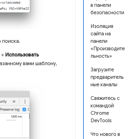
в панели
безопасности
Изоляция
сайта на
 поиска.
панели
«Производите
е «
Использовать
льность»
казанному вами шаблону,
Загрузите
предваритель
ные каналы
Свяжитесь с
командой
Chrome
DevTools
Что нового в