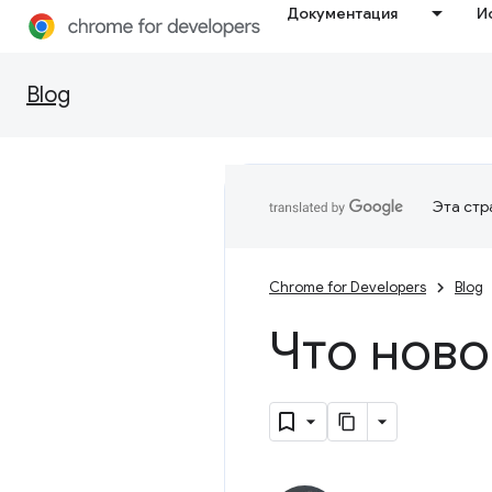
Документация
И
Blog
Эта стр
Chrome for Developers
Blog
Что ново