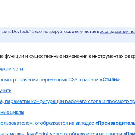
чшить DevTools? Зарегистрируйтесь для участия в
исследовании пол
ые функции и существенные изменения в инструментах разр
овкам сети
осмотр значений переменных CSS в панели
«Стили»
.
учить
а, параметры конфигурации рабочего стола и просмотр т
чные циклы
пользователем, отображается на вкладке
«Производитель
ных машин JavaScript четко отображаются на панели
«Пам