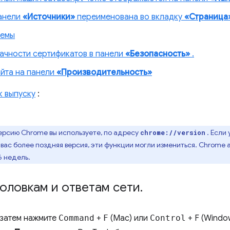
анели
«Источники»
переименована во вкладку
«Страница
темы
ачности сертификатов в панели
«Безопасность»
.
йта на панели
«Производительность»
к выпуску
:
версию Chrome вы используете, по адресу
. Если 
chrome://version
у вас более поздняя версия, эти функции могли измениться. Chrome
6 недель.
головкам и ответам сети
.
 затем нажмите
Command
+
F
(Mac) или
Control
+ F (Windo