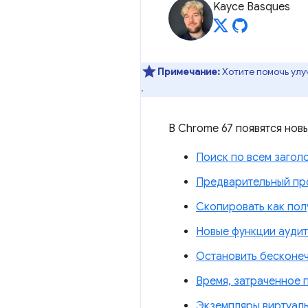
Kayce Basques
Примечание:
Хотите помочь улу
.
В Chrome 67 появятся нов
Поиск по всем загол
Предварительный пр
Скопировать как пол
Новые функции аудит
Остановить бесконе
Время, затраченное 
Экземпляры виртуаль