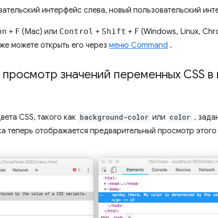
ательский интерфейс слева, новый пользовательский инт
on
+
F
(Mac) или
Control
+
Shift
+
F
(Windows, Linux, Ch
кже можете открыть его через
меню Command
.
 просмотр значений переменных CSS в
вета CSS, такого как
background-color
или
color
, зада
а теперь отображается предварительный просмотр этого 