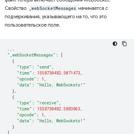
файл теперь включает сообщения WebSocket.
Свойство
_webSocketMessages
начинается с
подчеркивания, указывающего на то, что это
пользовательское поле.
...
"_webSocketMessages"
:
[
{
"type"
:
"send"
,
"time"
:
1558730482.5071473
,
"opcode"
:
1
,
"data"
:
"Hello, WebSockets!"
},
{
"type"
:
"receive"
,
"time"
:
1558730482.5883863
,
"opcode"
:
1
,
"data"
:
"Hello, WebSockets!"
}
]