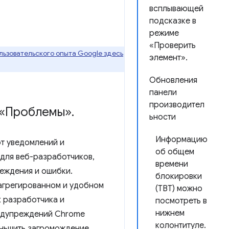
всплывающей
подсказке в
режиме
«Проверить
ьзовательского опыта Google здесь
элемент».
Обновления
панели
производител
 «Проблемы»
.
ьности
Информацию
от уведомлений и
об общем
 для веб-разработчиков,
времени
еждения и ошибки.
блокировки
агрегированном и удобном
(TBT) можно
х разработчика и
посмотреть в
нижнем
редупреждений Chrome
колонтитуле.
еньшить загромождение