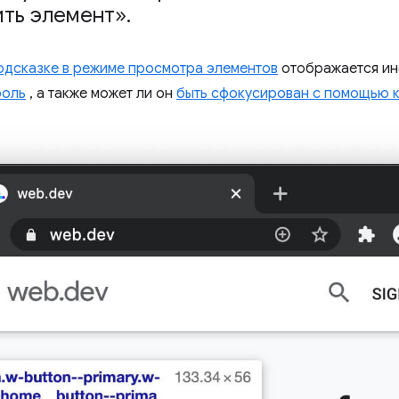
ть элемент»
.
одсказке в режиме просмотра элементов
отображается инф
роль
, а также может ли он
быть сфокусирован с помощью 