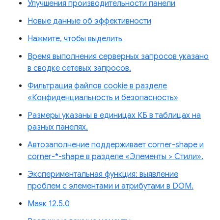
Улучшения производительности панели
Новые данные об эффективности
Нажмите, чтобы выделить
Время выполнения серверных запросов указано
в сводке сетевых запросов.
Фильтрация файлов cookie в разделе
«Конфиденциальность и безопасность»
Размеры указаны в единицах КБ в таблицах на
разных панелях.
Автозаполнение поддерживает corner-shape и
corner-*-shape в разделе «Элементы > Стили».
Экспериментальная функция: выявление
проблем с элементами и атрибутами в DOM.
Маяк 12.5.0