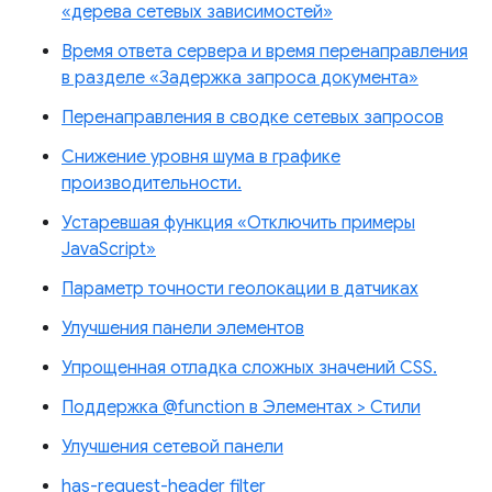
«дерева сетевых зависимостей»
Время ответа сервера и время перенаправления
в разделе «Задержка запроса документа»
Перенаправления в сводке сетевых запросов
Снижение уровня шума в графике
производительности.
Устаревшая функция «Отключить примеры
JavaScript»
Параметр точности геолокации в датчиках
Улучшения панели элементов
Упрощенная отладка сложных значений CSS.
Поддержка @function в Элементах > Стили
Улучшения сетевой панели
has-request-header filter