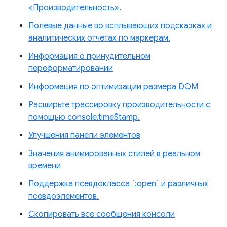
«Производительность».
Полевые данные во всплывающих подсказках и
аналитических отчетах по маркерам.
Информация о принудительном
переформатировании
Информация по оптимизации размера DOM
Расширьте трассировку производительности с
помощью console.timeStamp.
Улучшения панели элементов
Значения анимированных стилей в реальном
времени
Поддержка псевдокласса `:open` и различных
псевдоэлементов.
Скопировать все сообщения консоли