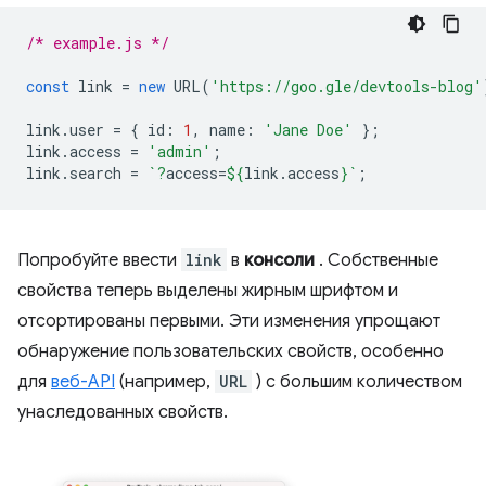
/* example.js */
const
link
=
new
URL
(
'https://goo.gle/devtools-blog'
link
.
user
=
{
id
:
1
,
name
:
'Jane Doe'
};
link
.
access
=
'admin'
;
link
.
search
=
`?
access=
${
link
.
access
}
`
;
Попробуйте ввести
link
в
консоли
. Собственные
свойства теперь выделены жирным шрифтом и
отсортированы первыми. Эти изменения упрощают
обнаружение пользовательских свойств, особенно
для
веб-API
(например,
URL
) с большим количеством
унаследованных свойств.