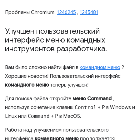
Проблемы Chromium:
1246245
,
1245481
Улучшен пользовательский
интерфейс меню командных
инструментов разработчика
.
Вам было сложно найти файл в
командном меню
?
Хорошие новости! Пользовательский интерфейс
командного меню
теперь улучшен!
Для поиска файла откройте
меню Command
,
используя сочетание клавиш
Control
+
P
в Windows и
Linux или
Command
+
P
в MacOS.
Работа над улучшением пользовательского
интерфейса
командного меню
продолжается,