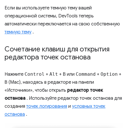
Если вы используете темную тему вашей
операционной системы, DevTools теперь
автоматически переключается на свою собственную
темную тему
.
Сочетание клавиш для открытия
редактора точек останова
Нажмите
Control
+
Alt
+
B
или
Command
+
Option
+
B
(Mac), находясь в редакторе на панели
«Источники», чтобы открыть
редактор точек
останова
. Используйте редактор точек останова для
создания
точек логирования
и
условных точек
останова
.