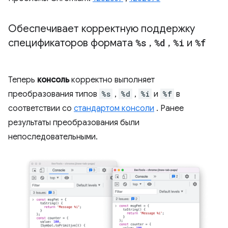
Обеспечивает корректную поддержку
спецификаторов формата
%s
,
%d
,
%i
и
%f
Теперь
консоль
корректно выполняет
преобразования типов
%s
,
%d
,
%i
и
%f
в
соответствии со
стандартом консоли
. Ранее
результаты преобразования были
непоследовательными.