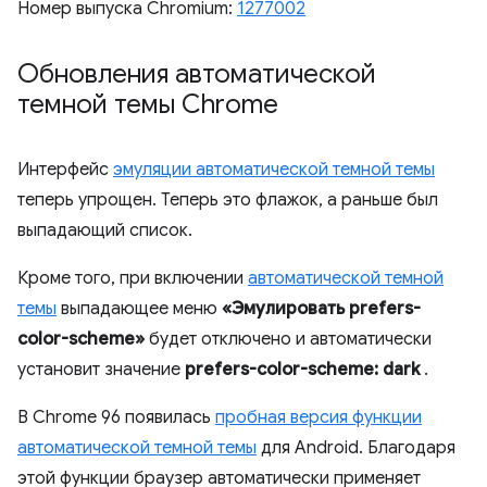
Номер выпуска Chromium:
1277002
Обновления автоматической
темной темы Chrome
Интерфейс
эмуляции автоматической темной темы
теперь упрощен. Теперь это флажок, а раньше был
выпадающий список.
Кроме того, при включении
автоматической темной
темы
выпадающее меню
«Эмулировать prefers-
color-scheme»
будет отключено и автоматически
установит значение
prefers-color-scheme: dark
.
В Chrome 96 появилась
пробная версия функции
автоматической темной темы
для Android. Благодаря
этой функции браузер автоматически применяет