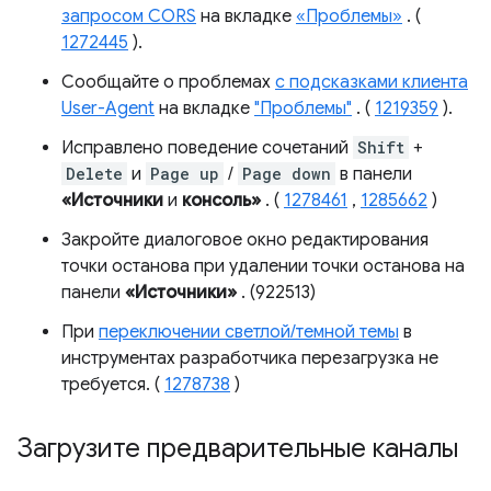
запросом CORS
на вкладке
«Проблемы»
. (
1272445
).
Сообщайте о проблемах
с подсказками клиента
User-Agent
на вкладке
"Проблемы"
. (
1219359
).
Исправлено поведение сочетаний
Shift
+
Delete
и
Page up
/
Page down
в панели
«Источники
и
консоль»
. (
1278461
,
1285662
)
Закройте диалоговое окно редактирования
точки останова при удалении точки останова на
панели
«Источники»
. (922513)
При
переключении светлой/темной темы
в
инструментах разработчика перезагрузка не
требуется. (
1278738
)
Загрузите предварительные каналы