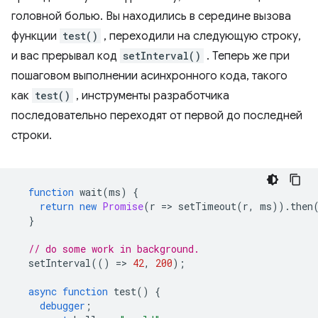
головной болью. Вы находились в середине вызова
функции
test()
, переходили на следующую строку,
и вас прерывал код
setInterval()
. Теперь же при
пошаговом выполнении асинхронного кода, такого
как
test()
, инструменты разработчика
последовательно переходят от первой до последней
строки.
function
wait
(
ms
)
{
return
new
Promise
(
r
=
>
setTimeout
(
r
,
ms
)).
then
}
// do some work in background.
setInterval
(()
=
>
42
,
200
);
async
function
test
()
{
debugger
;