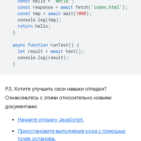
const
hello
=
"world"
;
const
response
=
await
fetch
(
'index.html'
);
const
tmp
=
await
wait
(
1000
);
console
.
log
(
tmp
);
return
hello
;
}
async
function
runTest
()
{
let
result
=
await
test
();
console
.
log
(
result
);
}
P.S. Хотите улучшить свои навыки отладки?
Ознакомьтесь с этими относительно новыми
документами:
Начните отладку JavaScript.
Приостановите выполнение кода с помощью
точек останова.