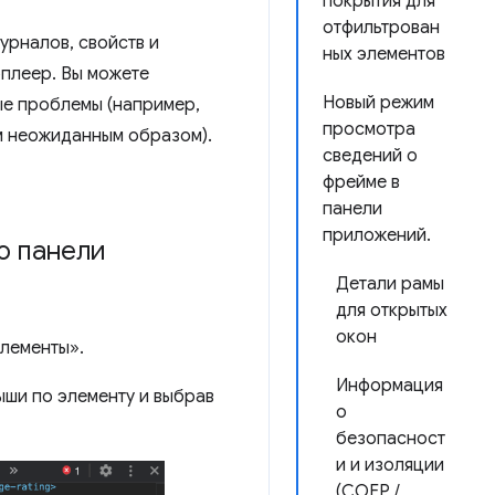
покрытия для
отфильтрован
урналов, свойств и
ных элементов
оплеер. Вы можете
Новый режим
ые проблемы (например,
просмотра
ом неожиданным образом).
сведений о
фрейме в
панели
приложений.
ю панели
Детали рамы
для открытых
окон
Элементы».
Информация
ыши по элементу и выбрав
о
безопасност
и и изоляции
(COEP /