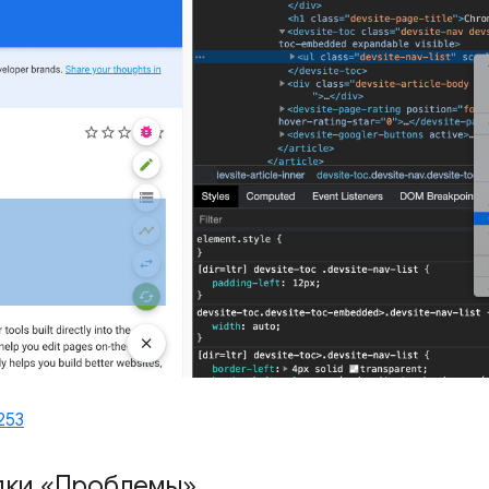
253
дки «Проблемы»