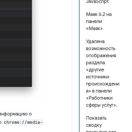
JavaScript
Маяк 6.2 на
панели
«Маяк»
Удалена
возможность
отображения
раздела
«другие
источники
происхождени
я» в панели
«Работники
сферы услуг».
 информацию о
Показать
по
chrome://media-
сводку