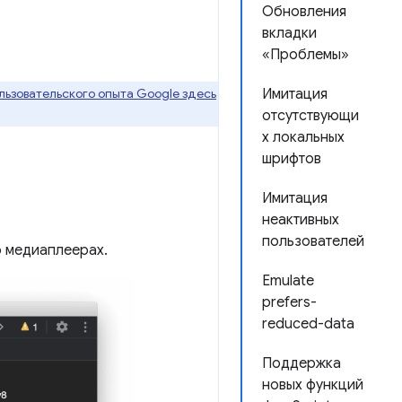
Обновления
вкладки
«Проблемы»
ьзовательского опыта Google здесь
Имитация
отсутствующи
х локальных
шрифтов
Имитация
неактивных
пользователей
 медиаплеерах.
Emulate
prefers-
reduced-data
Поддержка
новых функций