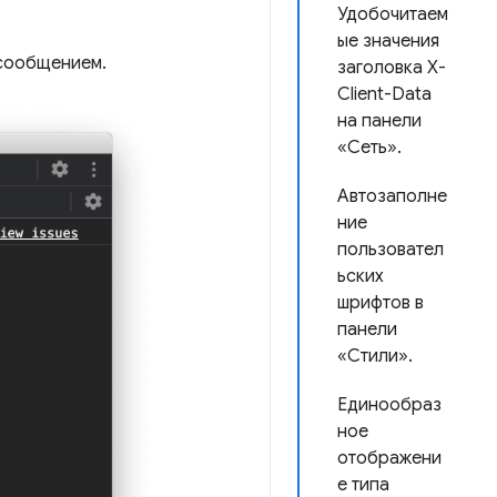
Удобочитаем
ые значения
 сообщением.
заголовка X-
Client-Data
на панели
«Сеть».
Автозаполне
ние
пользовател
ьских
шрифтов в
панели
«Стили».
Единообраз
ное
отображени
е типа