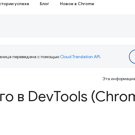
стории успеха
Блог
Новое в Chrome
аница переведена с помощью
Cloud Translation API
.
Эта информация 
го в Dev
Tools (Chro