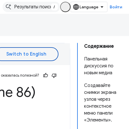
/
Войти
Содержание
Панельная
дискуссия по
новым медиа
оказалась полезной?
Создавайте
me 86)
снимки экрана
узлов через
контекстное
меню панели
«Элементы».