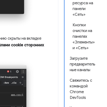
ресурса на
панели
«Сеть»
Кнопки
очистки на
панелях
нию скрыты на вкладке
«Элементы»
лами cookie сторонних
и «Сеть»
Загрузите
предваритель
ные каналы
Свяжитесь с
командой
Chrome
DevTools