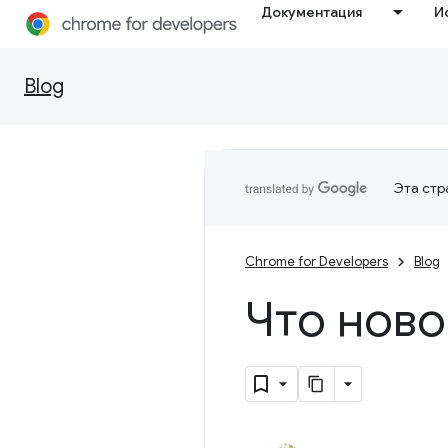
Документация
И
Blog
Эта стр
Chrome for Developers
Blog
Что ново