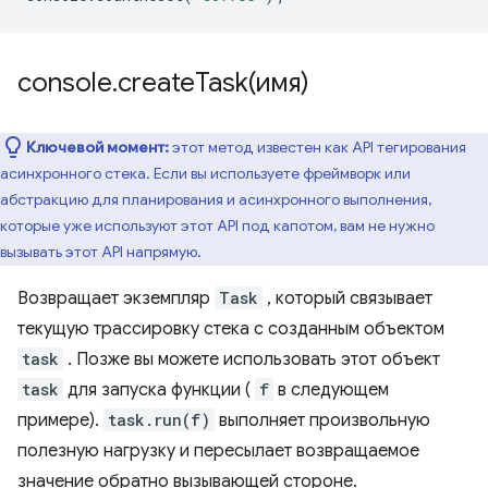
console
.
createTask(
имя)
Ключевой момент:
этот метод известен как API тегирования
асинхронного стека. Если вы используете фреймворк или
абстракцию для планирования и асинхронного выполнения,
которые уже используют этот API под капотом, вам не нужно
вызывать этот API напрямую.
Возвращает экземпляр
Task
, который связывает
текущую трассировку стека с созданным объектом
task
. Позже вы можете использовать этот объект
task
для запуска функции (
f
в следующем
примере).
task.run(f)
выполняет произвольную
полезную нагрузку и пересылает возвращаемое
значение обратно вызывающей стороне.