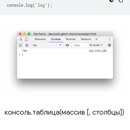
console
.
log
(
'log'
);
консоль
.
таблица(массив [
,
столбцы])