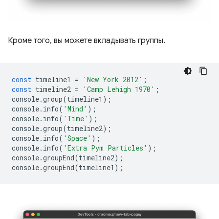
Кроме того, вы можете вкладывать группы.
const
timeline1
=
'New York 2012'
;
const
timeline2
=
'Camp Lehigh 1970'
;
console
.
group
(
timeline1
);
console
.
info
(
'Mind'
);
console
.
info
(
'Time'
);
console
.
group
(
timeline2
);
console
.
info
(
'Space'
);
console
.
info
(
'Extra Pym Particles'
);
console
.
groupEnd
(
timeline2
);
console
.
groupEnd
(
timeline1
);