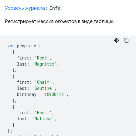
Уровень журнала
:
Info
Регистрирует массив объектов в виде таблицы.
var
people
=
[
{
first
:
'René'
,
last
:
'Magritte'
,
},
{
first
:
'Chaim'
,
last
:
'Soutine'
,
birthday
:
'18930113'
,
},
{
first
:
'Henri'
,
last
:
'Matisse'
,
}
];