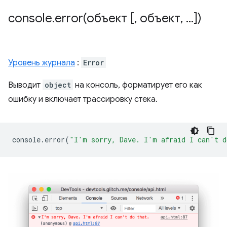
console
.
error(
объект [
,
объект
,
.
.
.
])
Уровень журнала
:
Error
Выводит
object
на консоль, форматирует его как
ошибку и включает трассировку стека.
console
.
error
(
"I'm sorry, Dave. I'm afraid I can't d