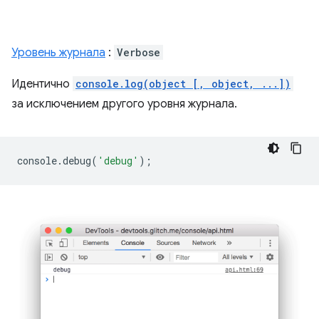
Уровень журнала
:
Verbose
Идентично
console.log(object [, object, ...])
за исключением другого уровня журнала.
console
.
debug
(
'debug'
);