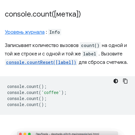
console
.
count(
[метка])
Уровень журнала
:
Info
Записывает количество вызовов
count()
на одной и
той же строке и с одной и той же
label
. Вызовите
console.countReset([label])
для сброса счетчика.
console
.
count
();
console
.
count
(
'coffee'
);
console
.
count
();
console
.
count
();