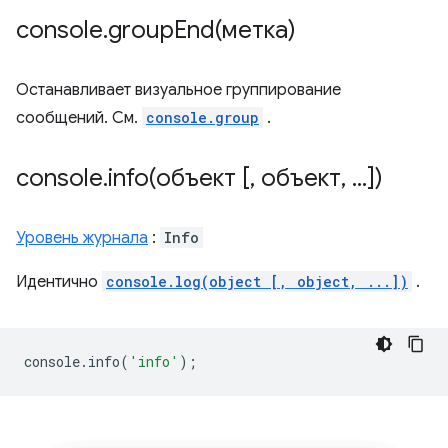
console
.
groupEnd(
метка)
Останавливает визуальное группирование
сообщений. См.
console.group
.
console
.
info(
объект [
,
объект
,
.
.
.
])
Уровень журнала
:
Info
Идентично
console.log(object [, object, ...])
.
console
.
info
(
'info'
);