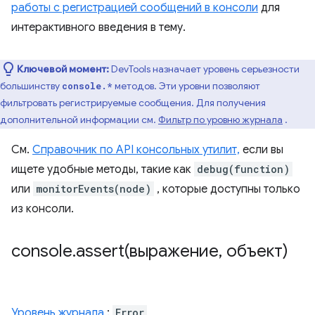
работы с регистрацией сообщений в консоли
для
интерактивного введения в тему.
Ключевой момент:
DevTools назначает уровень серьезности
большинству
методов. Эти уровни позволяют
console.*
фильтровать регистрируемые сообщения. Для получения
дополнительной информации см.
Фильтр по уровню журнала
.
См.
Справочник по API консольных утилит,
если вы
ищете удобные методы, такие как
debug(function)
или
monitorEvents(node)
, которые доступны только
из консоли.
console
.
assert(
выражение
,
объект)
Уровень журнала
:
Error