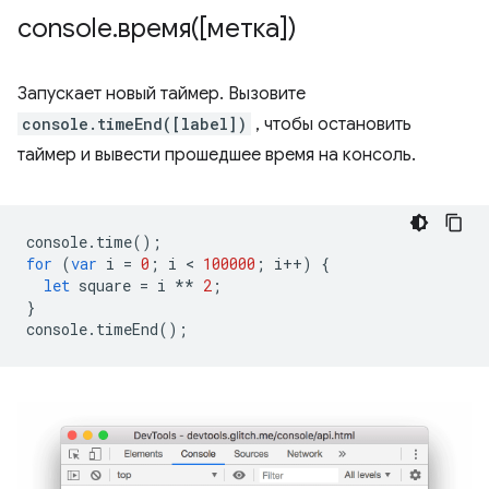
console
.
время([метка])
Запускает новый таймер. Вызовите
console.timeEnd([label])
, чтобы остановить
таймер и вывести прошедшее время на консоль.
console
.
time
();
for
(
var
i
=
0
;
i
 < 
100000
;
i
++
)
{
let
square
=
i
**
2
;
}
console
.
timeEnd
();