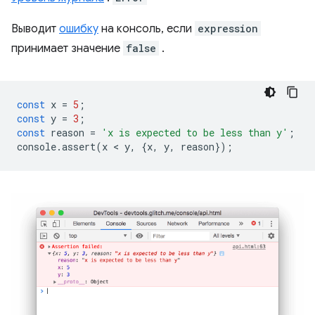
Выводит
ошибку
на консоль, если
expression
принимает значение
false
.
const
x
=
5
;
const
y
=
3
;
const
reason
=
'x is expected to be less than y'
;
console
.
assert
(
x
 < 
y
,
{
x
,
y
,
reason
});