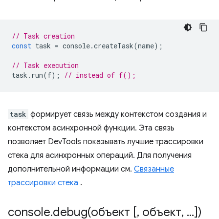
// Task creation
const
task
=
console
.
createTask
(
name
);
// Task execution
task
.
run
(
f
);
// instead of f();
task
формирует связь между контекстом создания и
контекстом асинхронной функции. Эта связь
позволяет DevTools показывать лучшие трассировки
стека для асинхронных операций. Для получения
дополнительной информации см.
Связанные
трассировки стека
.
console
.
debug(
объект [
,
объект
,
.
.
.
])