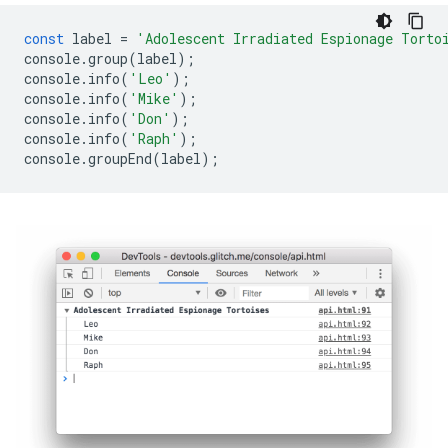
const
label
=
'Adolescent Irradiated Espionage Torto
console
.
group
(
label
);
console
.
info
(
'Leo'
);
console
.
info
(
'Mike'
);
console
.
info
(
'Don'
);
console
.
info
(
'Raph'
);
console
.
groupEnd
(
label
);