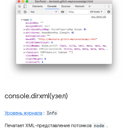
console
.
dirxml(
узел)
Уровень журнала
:
Info
Печатает XML-представление потомков
node
.