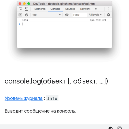
console
.
log(
объект [
,
объект
,
.
.
.
])
Уровень журнала
:
Info
Выводит сообщение на консоль.