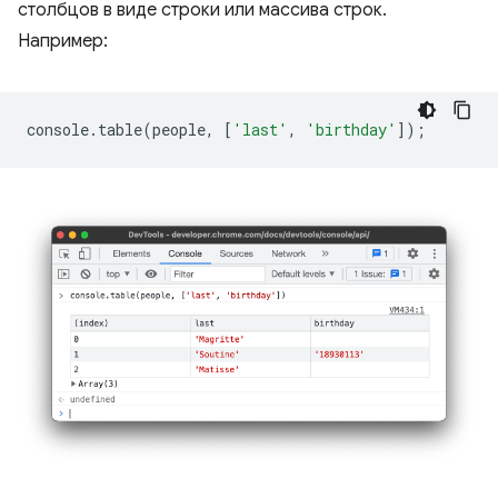
столбцов в виде строки или массива строк.
Например:
console
.
table
(
people
,
[
'last'
,
'birthday'
]);