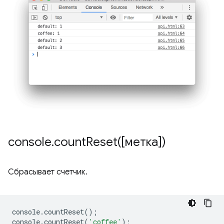
console
.
countReset(
[метка])
Сбрасывает счетчик.
console
.
countReset
();
console
.
countReset
(
'coffee'
);