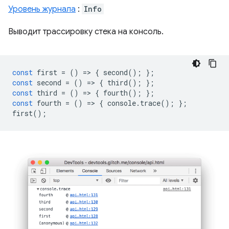
Уровень журнала
:
Info
Выводит трассировку стека на консоль.
const
first
=
()
=
>
{
second
();
};
const
second
=
()
=
>
{
third
();
};
const
third
=
()
=
>
{
fourth
();
};
const
fourth
=
()
=
>
{
console
.
trace
();
};
first
();