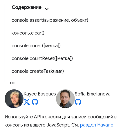
Содержание
console.assert(выражение, объект)
консоль.clear()
console.count([метка])
console.countReset([метка])
console.createTask(имя)
Kayce Basques
Sofia Emelianova
Используйте API консоли для записи сообщений в
консоль из вашего JavaScript. См.
раздел Начало