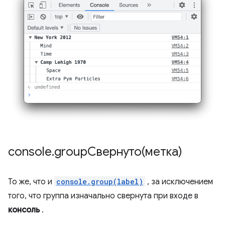
console
.
groupСвернуто(метка)
То же, что и
console.group(label)
, за исключением
того, что группа изначально свернута при входе в
консоль
.