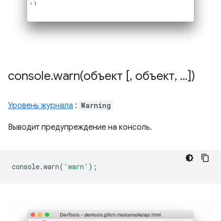
console
.
warn(
объект [
,
объект
,
.
.
.
])
Уровень журнала
:
Warning
Выводит предупреждение на консоль.
console
.
warn
(
'warn'
);