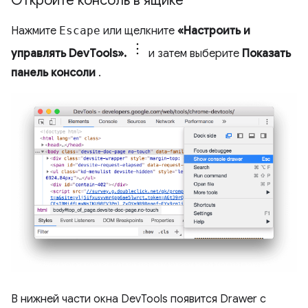
Откройте консоль в ящике
Нажмите
Escape
или щелкните
«Настроить и
управлять DevTools».
и затем выберите
Показать
панель консоли
.
В нижней части окна DevTools появится Drawer с