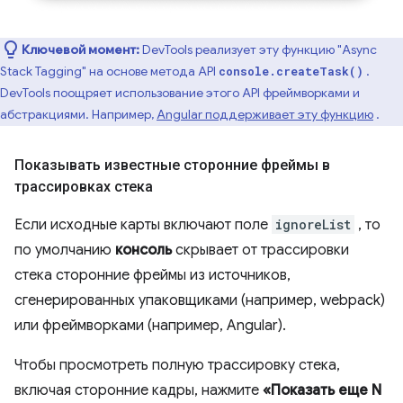
Ключевой момент:
DevTools реализует эту функцию "Async
Stack Tagging" на основе метода API
.
console.createTask()
DevTools поощряет использование этого API фреймворками и
абстракциями. Например,
Angular поддерживает эту функцию
.
Показывать известные сторонние фреймы в
трассировках стека
Если исходные карты включают поле
ignoreList
, то
по умолчанию
консоль
скрывает от трассировки
стека сторонние фреймы из источников,
сгенерированных упаковщиками (например, webpack)
или фреймворками (например, Angular).
Чтобы просмотреть полную трассировку стека,
включая сторонние кадры, нажмите
«Показать еще N