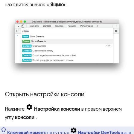
находится значок «
Ящик»
.
Открыть настройки консоли
Нажмите
Настройки консоли
в правом верхнем
углу
консоли
.
Ключевой момент:
не путать с
Настройки DevTools
выше