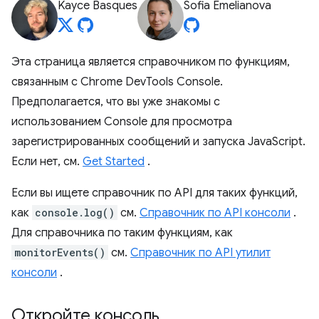
Kayce Basques
Sofia Emelianova
Эта страница является справочником по функциям,
связанным с Chrome DevTools Console.
Предполагается, что вы уже знакомы с
использованием Console для просмотра
зарегистрированных сообщений и запуска JavaScript.
Если нет, см.
Get Started
.
Если вы ищете справочник по API для таких функций,
как
console.log()
см.
Справочник по API консоли
.
Для справочника по таким функциям, как
monitorEvents()
см.
Справочник по API утилит
консоли
.
Откройте консоль
.