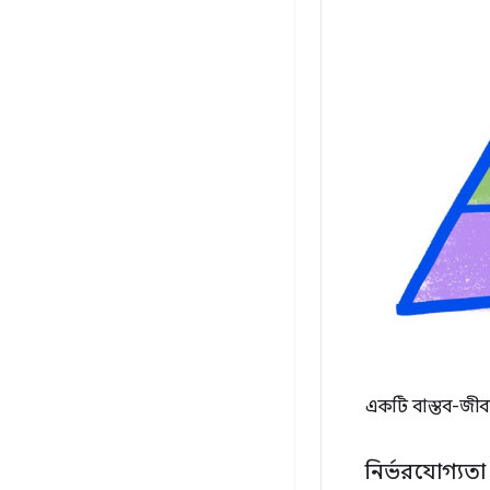
একটি বাস্তব-জীবন
নির্ভরযোগ্যত