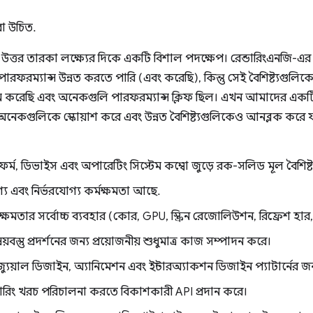
া উচিত.
 উত্তর তারকা লক্ষ্যের দিকে একটি বিশাল পদক্ষেপ। রেন্ডারিংএনজি-এর আ
ফরম্যান্স উন্নত করতে পারি (এবং করেছি), কিন্তু সেই বৈশিষ্ট্যগুলিক
াম করেছি এবং অনেকগুলি পারফরম্যান্স ক্লিফ ছিল। এখন আমাদের একটি স
অনেকগুলিকে স্কোয়াশ করে এবং উন্নত বৈশিষ্ট্যগুলিকেও আনব্লক করে য
্যাটফর্ম, ডিভাইস এবং অপারেটিং সিস্টেম কম্বো জুড়ে রক-সলিড মূল বৈশিষ্ট্
য এবং নির্ভরযোগ্য কর্মক্ষমতা আছে.
র ক্ষমতার সর্বোচ্চ ব্যবহার (কোর, GPU, স্ক্রিন রেজোলিউশন, রিফ্রেশ হার, ন
ষয়বস্তু প্রদর্শনের জন্য প্রয়োজনীয় শুধুমাত্র কাজ সম্পাদন করে।
যুয়াল ডিজাইন, অ্যানিমেশন এবং ইন্টারঅ্যাকশন ডিজাইন প্যাটার্নের জন্য অ
ারিং খরচ পরিচালনা করতে বিকাশকারী API প্রদান করে।