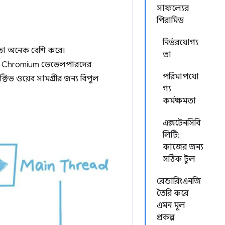
সাফল্যের
পিরামিড
নির্ভরযোগ্য
ল তা অনেক বেশি করে।
তা
েড Chromium ডেভেলপারদের
পরিমাপযো
েক্টিভ ওয়েব সামগ্রীর জন্য বিপুল
গ্য
কর্মক্ষমতা
এক্সটেনসিবি
লিটি:
কাজের জন্য
সঠিক টুল
রেন্ডারিংএনজি
তৈরি করে
এমন মূল
প্রকল্প