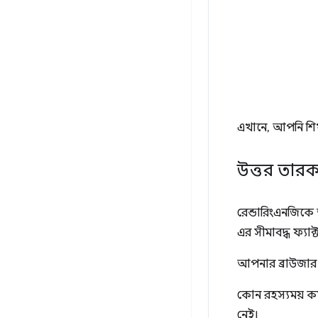
এখানে, আপনি শি
উত্তর তার
রেন্ডারিংএনজিকে অ
এর সীমাবদ্ধ ফ্যাক
আপনার ব্রাউজার ব
কোন রহস্যময় কর্
নেই।