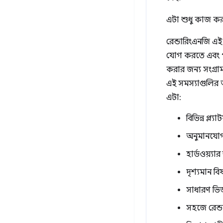
এটা শুধু কাজ কর
রেন্ডারিংএনজি এই
যোগ করতে এবং পার
করার জন্য সংগ্র
এই সমস্যাগুলির 
এটা:
বিভিন্ন প্ল
অনুমানযোগ্
হার্ডওয়্যা
দৃশ্যমান বি
সাধারণ ভিজ্
সহজে রেন্ড