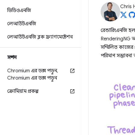
Chris 
ভিডিওএনজি
লেআউটএনজি
রেন্ডারিংএনজি হ
লেআউটএনজি ব্লক ফ্র্যাগমেন্টেশন
RenderingNG আ
সম্মিলিত কাজের প্র
পরিমাণ সম্ভাবন
সম্পদ
Chromium এর ডক্স পড়ুন
,
Chromium এর ডক্স পড়ুন
ক্রোমিয়াম প্রকল্প