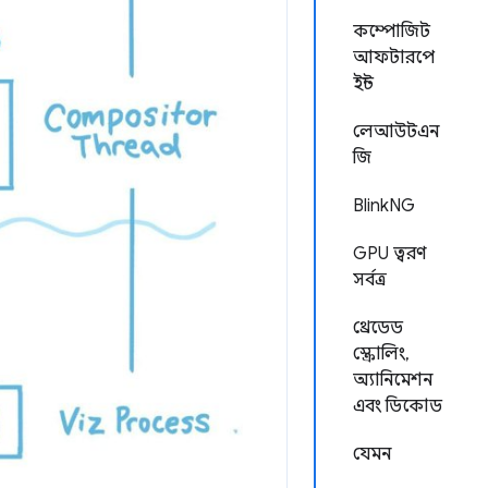
কম্পোজিট
আফটারপে
ইন্ট
লেআউটএন
জি
BlinkNG
GPU ত্বরণ
সর্বত্র
থ্রেডেড
স্ক্রোলিং,
অ্যানিমেশন
এবং ডিকোড
যেমন